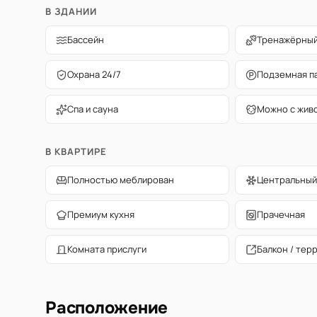
В ЗДАНИИ
Бассейн
Тренажёрный
Охрана 24/7
Подземная п
Спа и сауна
Можно с жив
В КВАРТИРЕ
Полностью меблирован
Центральный
Премиум кухня
Прачечная
Комната прислуги
Балкон / тер
Расположение