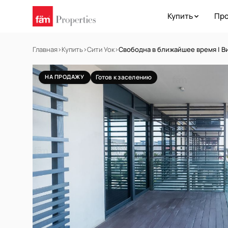
Купить
Про
Главная
›
Купить
›
Сити Уок
›
Свободна в ближайшее время | В
НА ПРОДАЖУ
Готов к заселению