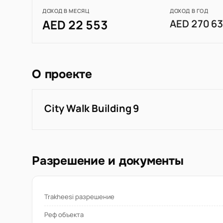
ДОХОД В МЕСЯЦ
ДОХОД В ГОД
AED 22 553
AED 270 6
О проекте
City Walk Building 9
Разрешение и документы
Trakheesi разрешение
Реф объекта