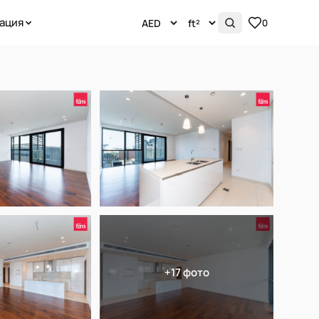
ация
0
+17 фото