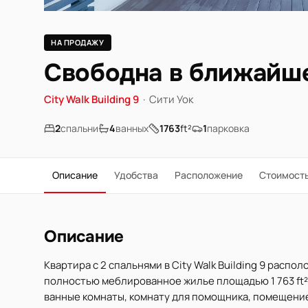
НА ПРОДАЖУ
Свободна в ближайше
City Walk Building 9
·
Сити Уок
2
спальни
4
ванных
1763
ft²
1
парковка
Описание
Удобства
Расположение
Стоимост
Описание
Квартира с 2 спальнями в City Walk Building 9 распо
полностью меблированное жилье площадью 1 763 ft² 
ванные комнаты, комнату для помощника, помещение