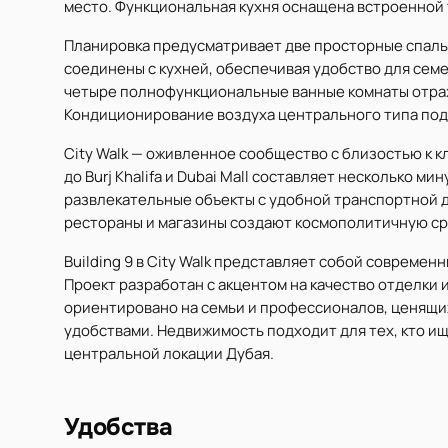
место. Функциональная кухня оснащена встроенной 
Планировка предусматривает две просторные спаль
соединены с кухней, обеспечивая удобство для сем
четыре полнофункциональные ванные комнаты отраж
Кондиционирование воздуха центрального типа под
City Walk — оживленное сообщество с близостью к
до Burj Khalifa и Dubai Mall составляет несколько м
развлекательные объекты с удобной транспортной 
рестораны и магазины создают космополитичную сре
Building 9 в City Walk представляет собой совреме
Проект разработан с акцентом на качество отделки
ориентировано на семьи и профессионалов, ценящи
удобствами. Недвижимость подходит для тех, кто и
центральной локации Дубая.
Удобства