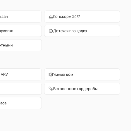
 зал
Консьерж 24/7
арковка
Детская площадка
отными
 VRV
Умный дом
Встроенные гардеробы
раса