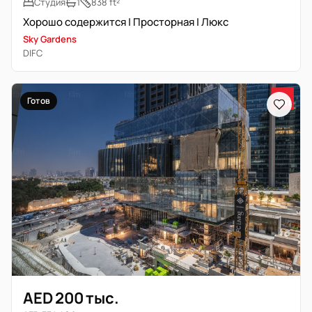
Студия
1
838 ft²
Хорошо содержится | Просторная | Люкс
Sky Gardens
DIFC
Готов
AED 200 тыс.