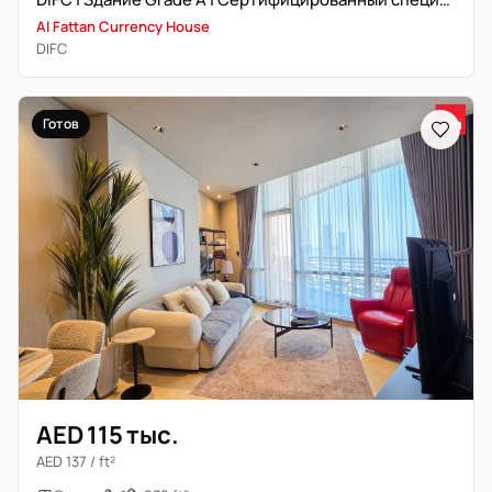
Al Fattan Currency House
DIFC
Готов
AED 115 тыс.
AED 137 / ft²