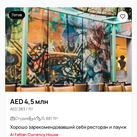
Готов
AED 4,5 млн
AED 283 / ft²
Студия
4
15 881 ft²
Хорошо зарекомендовавший себя ресторан и лаунж
Al Fattan Currency House