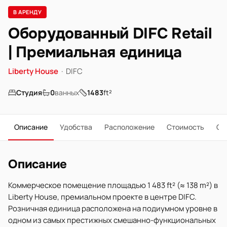
В АРЕНДУ
Оборудованный DIFC Retail
| Премиальная единица
Liberty House
·
DIFC
Студия
0
ванных
1483
ft²
Описание
Удобства
Расположение
Стоимость
О 
Описание
Коммерческое помещение площадью 1 483 ft² (≈ 138 m²) в
Liberty House, премиальном проекте в центре DIFC.
Розничная единица расположена на подиумном уровне в
одном из самых престижных смешанно-функциональных