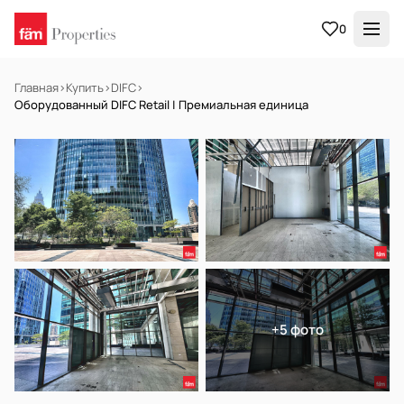
0
Главная
›
Купить
›
DIFC
›
Оборудованный DIFC Retail | Премиальная единица
В АРЕНДУ
Готов к заселению
+5 фото