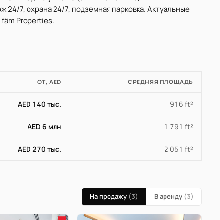
ж 24/7, охрана 24/7, подземная парковка. Актуальные
fäm Properties.
ОТ, AED
СРЕДНЯЯ ПЛОЩАДЬ
AED 140 тыс.
916 ft²
AED 6 млн
1 791 ft²
AED 270 тыс.
2 051 ft²
На продажу
(3)
В аренду
(3)