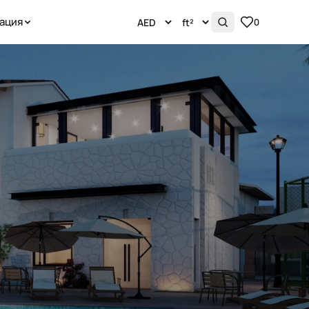
ация
0