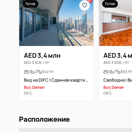
Готов
Готов
AED 3,4 млн
AED 3,4 
AED 3 606 / ft²
AED 3 808 / ft²
1
2
940 ft²
1
1
893 ft
Вид на DIFC | Сданная квартира | Люкс-класс
Burj Daman
Burj Daman
DIFC
DIFC
Расположение