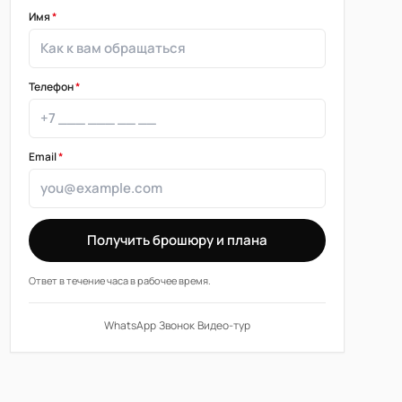
Имя
*
Телефон
*
Email
*
Получить брошюру и плана
Ответ в течение часа в рабочее время.
WhatsApp
·
Звонок
·
Видео-тур