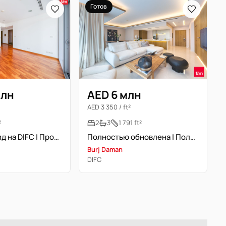
Готов
млн
AED 6 млн
AED 3 350 / ft²
²
2
3
1 791 ft²
Свободна | Вид на DIFC | Просторная планировка
Полностью обновлена | Полностью меблирована
Burj Daman
DIFC