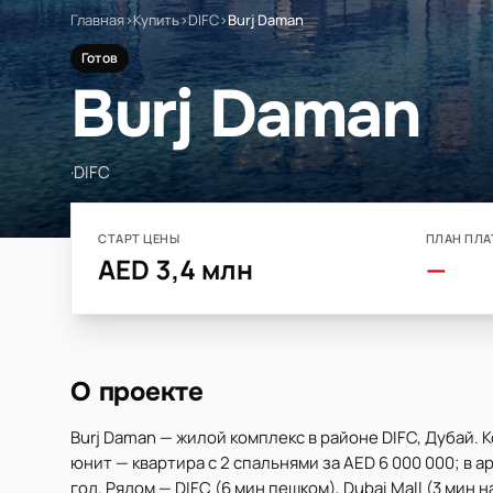
Главная
›
Купить
›
DIFC
›
Burj Daman
Готов
Burj Daman
·
DIFC
СТАРТ ЦЕНЫ
ПЛАН ПЛА
AED 3,4 млн
—
О проекте
Burj Daman — жилой комплекс в районе DIFC, Дубай. 
юнит — квартира с 2 спальнями за AED 6 000 000; в а
год. Рядом — DIFC (6 мин пешком), Dubai Mall (3 мин на