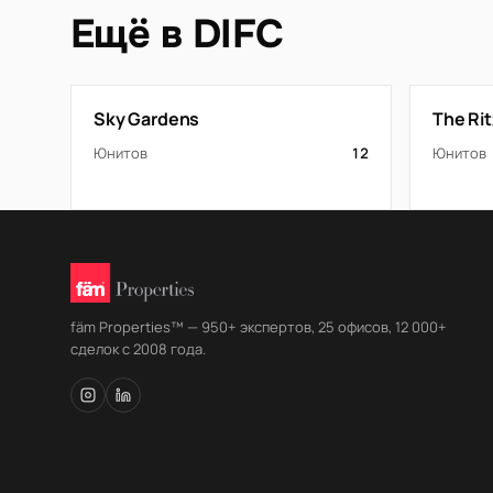
Ещё в DIFC
Sky Gardens
The Rit
Юнитов
12
Юнитов
fäm Properties™ — 950+ экспертов, 25 офисов, 12 000+
сделок с 2008 года.