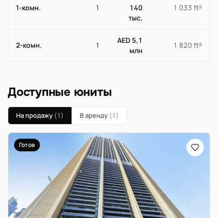
1-комн.
1
140
1 033 ft²
тыс.
AED 5,1
2-комн.
1
1 820 ft²
млн
Доступные юниты
На продажу
(1)
В аренду
(1)
Готов