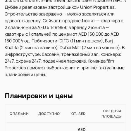
Жилой комплекс Index Tower расположен в районе DIFC в
Дубае и реализован застройщиком Union Properties.
Строительство завершено — можно заселяться или
сдавать в аренду. Сейчас в продаже 1 юнит — квартира с
2 спальнями за AED 5 149 999; в аренду 2 юнита —
квартиры с 1 спальней по ценам от AED 150 000 до AED
160 000/год. Поблизости: DIFC (11 мин пешком), Burj
Khalifa (2 мин на машине), Dubai Mall (2 мин на машине). В
инфраструктуре: бассейн, тренажёрный зал, консьерж
24/7, охрана 24/7, подземная парковка. Команда fäm
Properties поможет выбрать юнит и пришлёт актуальные
планировки и цены.
Планировки и цены
СРЕДНЯЯ
СПАЛЬНИ
ДОСТУПНО
ОТ, AED
ПЛОЩАДЬ
AED