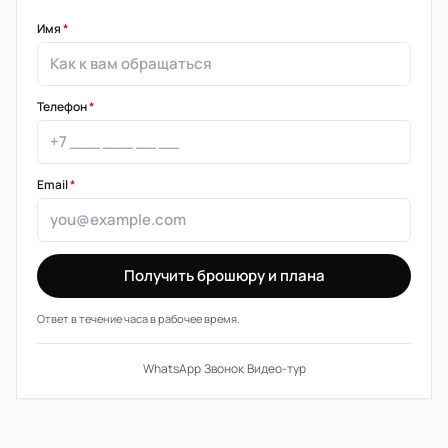
Имя
*
Телефон
*
Email
*
Получить брошюру и плана
Ответ в течение часа в рабочее время.
WhatsApp
·
Звонок
·
Видео-тур