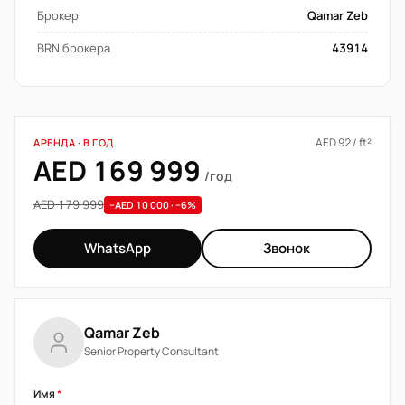
Брокер
Qamar Zeb
BRN брокера
43914
AED 92 / ft²
АРЕНДА · В ГОД
AED 169 999
/год
AED 179 999
−AED 10 000 · −6%
WhatsApp
Звонок
Qamar Zeb
Senior Property Consultant
Имя
*