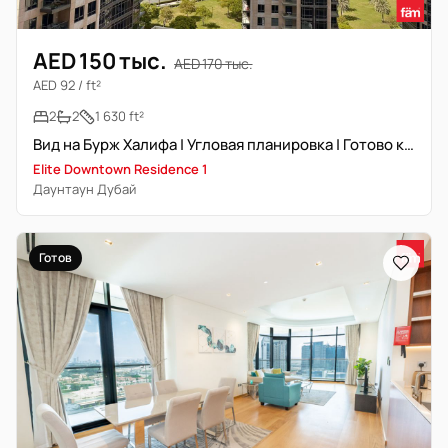
AED 150 тыс.
AED 170 тыс.
AED 92 / ft²
2
2
1 630 ft²
Вид на Бурж Халифа | Угловая планировка | Готово к заселению
Elite Downtown Residence 1
Даунтаун Дубай
Готов