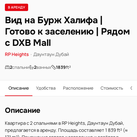
В АРЕНДУ
Вид на Бурж Халифа |
Готово к заселению | Рядом
с DXB Mall
RP Heights
·
Даунтаун Дубай
2
спальни
2
ванных
1839
ft²
Описание
Удобства
Расположение
Стоимость
О 
Описание
Квартира с 2 спальнями в RP Heights, Даунтаун Дубай,
предлагается в аренду. Площадь составляет 1 839 ft² (≈