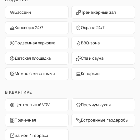
Бассейн
Тренажёрный зал
Консьерж 24/7
Охрана 24/7
Подземная парковка
BBQ-зона
Детская площадка
Спа и сауна
Можно с животными
Коворкинг
В КВАРТИРЕ
Центральный VRV
Премиум кухня
Прачечная
Встроенные гардеробы
Балкон / терраса