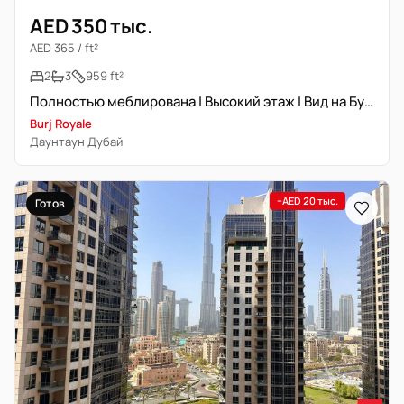
AED 350 тыс.
AED 365 / ft²
2
3
959 ft²
Полностью меблирована | Высокий этаж | Вид на Бурж Халифа
Burj Royale
Даунтаун Дубай
−AED 20 тыс.
Готов