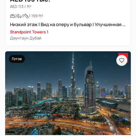
AED 113 / ft²
2
3
1 199 ft²
Низкий этаж | Вид на оперу и бульвар | Улучшенная отделка
Standpoint Towers 1
Даунтаун Дубай
Готов