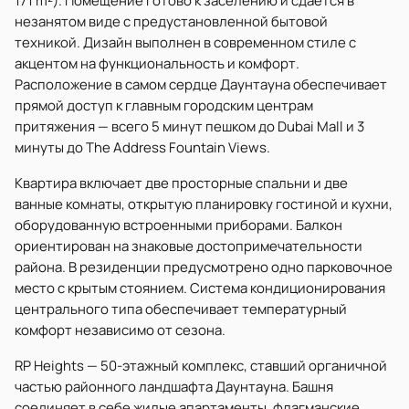
171 m²). Помещение готово к заселению и сдаётся в
незанятом виде с предустановленной бытовой
техникой. Дизайн выполнен в современном стиле с
акцентом на функциональность и комфорт.
Расположение в самом сердце Даунтауна обеспечивает
прямой доступ к главным городским центрам
притяжения — всего 5 минут пешком до Dubai Mall и 3
минуты до The Address Fountain Views.
Квартира включает две просторные спальни и две
ванные комнаты, открытую планировку гостиной и кухни,
оборудованную встроенными приборами. Балкон
ориентирован на знаковые достопримечательности
района. В резиденции предусмотрено одно парковочное
место с крытым стоянием. Система кондиционирования
центрального типа обеспечивает температурный
комфорт независимо от сезона.
RP Heights — 50-этажный комплекс, ставший органичной
частью районного ландшафта Даунтауна. Башня
соединяет в себе жилые апартаменты, флагманские