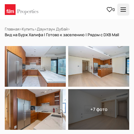
0
Главная
›
Купить
›
Даунтаун Дубай
›
Вид на Бурж Халифа | Готово к заселению | Рядом с DXB Mall
В АРЕНДУ
Готов к заселению
+7 фото