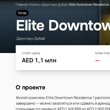
Главная
›
Купить
›
Даунтаун Дубай
›
Elite Downtown Residence 
Готов
Elite Downto
·
Даунтаун Дубай
СТАРТ ЦЕНЫ
ПЛАН ПЛА
AED 1,1 млн
—
О проекте
Жилой комплекс Elite Downtown Residence 1 распол
завершено — можно заселяться или сдавать в аренду.
спальнями по ценам от AED 1 149 999 до AED 2 900 00