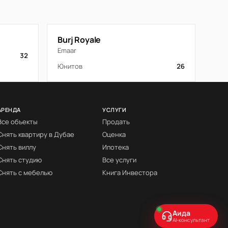
Burj Royale
Emaar
32
Юнитов
26
АРЕНДА
УСЛУГИ
Все объекты
Продать
Снять квартиру в Дубае
Оценка
Снять виллу
Ипотека
Снять студию
Все услуги
Снять с мебелью
Книга Инвестора
Аида
AI-консультант