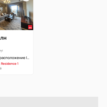
млн
ft²
Престижное расположение | Высокий этаж | Полностью меблирована
 Residence 1
й