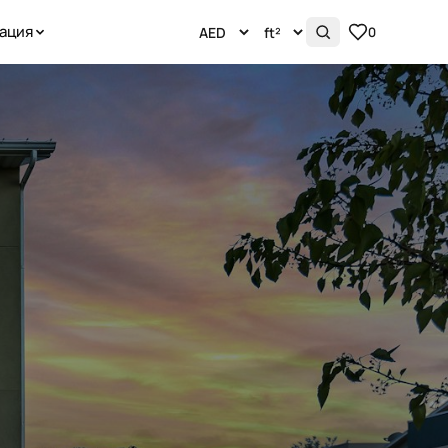
ация
0