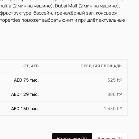
alifa (2 мин на машине), Dubai Mall (2 мин на машине),
В инфраструктуре: бассейн, тренажёрный зал, консьерж
 Properties поможет выбрать юнит и пришлёт актуальные
ОТ, AED
СРЕДНЯЯ ПЛОЩАДЬ
AED 75 тыс.
525 ft²
AED 129 тыс.
880 ft²
AED 150 тыс.
1 630 ft²
На продажу
(5)
В аренду
(3)