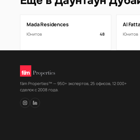
Ещё в Даунтаун Дуба
Mada Residences
Al Fat
Юнитов
48
Юнитов
fäm Properties™ — 950+ экспертов, 25 офисов, 12 000+
сделок с 2008 года.