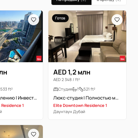
Готов
млн
AED 1,2 млн
AED 2 348 / ft²
533 ft²
Студия
1
521 ft²
Готово к заселению | Инвестиционная недвижимость
Люкс-студия | Полностью меблирована | Вид на канал
 Residence 1
Elite Downtown Residence 1
й
Даунтаун Дубай