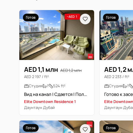
−AED 1
Готов
Готов
AED 1,1 млн
AED 1,2 
AED 1,2 млн
AED 2 197 / ft²
AED 2 233 / ft²
Студия
1
524 ft²
Студия
1
Вид на канал | Сдается | Полностью меблирована
Elite Downtown Residence 1
Elite Downtown
Даунтаун Дубай
Даунтаун Дуба
Готов
Готов