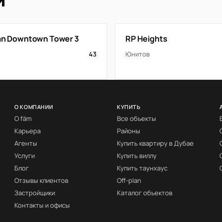
й
tan Downtown Tower 3
RP Heights
43
Юнитов
О КОМПАНИИ
КУПИТЬ
О fäm
Все объекты
Карьера
Районы
Агенты
Купить квартиру в Дубае
Услуги
Купить виллу
Блог
Купить таунхаус
Отзывы клиентов
Off-plan
Застройщики
Каталог объектов
Контакты и офисы