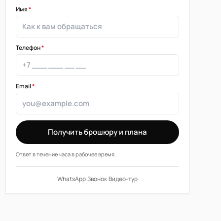
Имя
*
Телефон
*
Email
*
Получить брошюру и плана
Ответ в течение часа в рабочее время.
WhatsApp
·
Звонок
·
Видео-тур