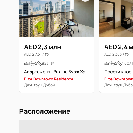
AED 2,3 млн
AED 2,4 
AED 2 734 / ft²
AED 2 383 / ft²
1
2
823 ft²
1
2
1 007 
Апартамент | Вид на Бурж Халифа
Elite Downtown Residence 1
Elite Downtown
Даунтаун Дубай
Даунтаун Дуба
Расположение