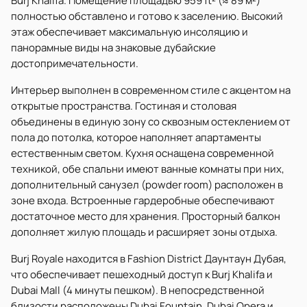
Burj Khalifa. Помещение площадью 959 ft² (≈ 89 м²)
полностью обставлено и готово к заселению. Высокий
этаж обеспечивает максимальную инсоляцию и
панорамные виды на знаковые дубайские
достопримечательности.
Интерьер выполнен в современном стиле с акцентом на
открытые пространства. Гостиная и столовая
объединены в единую зону со сквозным остеклением от
пола до потолка, которое наполняет апартаменты
естественным светом. Кухня оснащена современной
техникой, обе спальни имеют ванные комнаты при них,
дополнительный санузел (powder room) расположен в
зоне входа. Встроенные гардеробные обеспечивают
достаточное место для хранения. Просторный балкон
дополняет жилую площадь и расширяет зоны отдыха.
Burj Royale находится в Fashion District Даунтаун Дубая,
что обеспечивает пешеходный доступ к Burj Khalifa и
Dubai Mall (4 минуты пешком). В непосредственной
близости расположены Dubai Fountain, Dubai Opera и