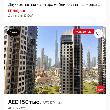
Двухкомнатная квартира меблирована | парковка не включена
RP Heights
Даунтаун Дубай
−AED 20 тыс.
Готов
AED 150 тыс.
AED 170 тыс.
AED 92 / ft²