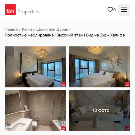
0
Главная
›
Купить
›
Даунтаун Дубай
›
Полностью меблирована | Высокий этаж | Вид на Бурж Халифа
В АРЕНДУ
Готов к заселению
+10 фото