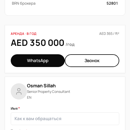
BRN брокера
52801
AED 365 / ft²
АРЕНДА · В ГОД
AED 350 000
/год
WhatsApp
Звонок
Osman Sillah
Senior Property Consultant
EN
Имя
*