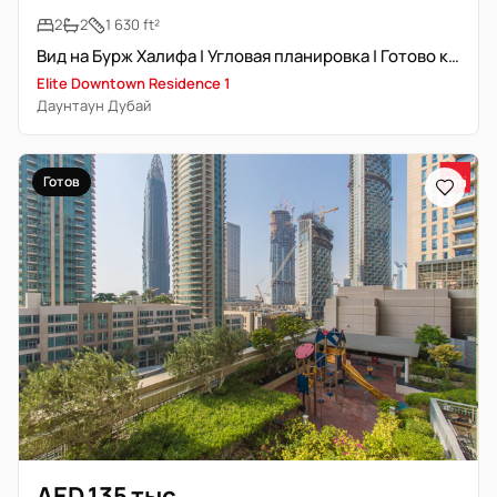
2
2
1 630 ft²
Вид на Бурж Халифа | Угловая планировка | Готово к заселению
Elite Downtown Residence 1
Даунтаун Дубай
Готов
AED 135 тыс.