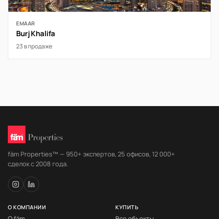
EMAAR
Burj Khalifa
23 в продаже
fäm Properties™ — 950+ экспертов, 25 офисов, 12 000+
сделок с 2008 года.
О КОМПАНИИ
КУПИТЬ
О fäm
Все объекты