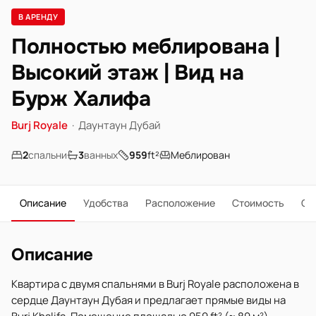
В АРЕНДУ
Полностью меблирована |
Высокий этаж | Вид на
Бурж Халифа
Burj Royale
·
Даунтаун Дубай
2
спальни
3
ванных
959
ft²
Меблирован
Описание
Удобства
Расположение
Стоимость
О 
Описание
Квартира с двумя спальнями в Burj Royale расположена в
сердце Даунтаун Дубая и предлагает прямые виды на