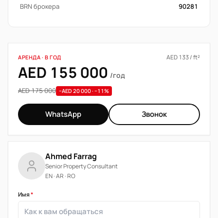
BRN брокера
90281
AED 133 / ft²
АРЕНДА · В ГОД
AED 155 000
/год
AED 175 000
−AED 20 000 · −11%
WhatsApp
Звонок
Ahmed Farrag
Senior Property Consultant
EN · AR · RO
Имя
*