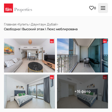
0
Главная
›
Купить
›
Даунтаун Дубай
›
Свободна | Высокий этаж | Люкс меблирована
В АРЕНДУ
Готов к заселению
+16 фото