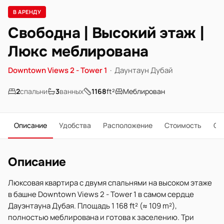
В АРЕНДУ
Свободна | Высокий этаж |
Люкс меблирована
Downtown Views 2 - Tower 1
·
Даунтаун Дубай
2
спальни
3
ванных
1168
ft²
Меблирован
Описание
Удобства
Расположение
Стоимость
О 
Описание
Люксовая квартира с двумя спальнями на высоком этаже
в башне Downtown Views 2 - Tower 1 в самом сердце
Дауэнтауна Дубая. Площадь 1 168 ft² (≈ 109 m²),
полностью меблирована и готова к заселению. Три