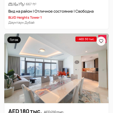
2
3
1 667 ft²
Вид на район | Отличное состояние | Свободна
BLVD Heights Tower 1
Даунтаун Дубай
−AED 30 тыс.
Готов
AED 180 тыс.
AED 210 тыс.