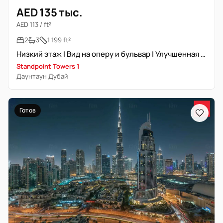
AED 135 тыс.
AED 113 / ft²
2
3
1 199 ft²
Низкий этаж | Вид на оперу и бульвар | Улучшенная отделка
Standpoint Towers 1
Даунтаун Дубай
Готов