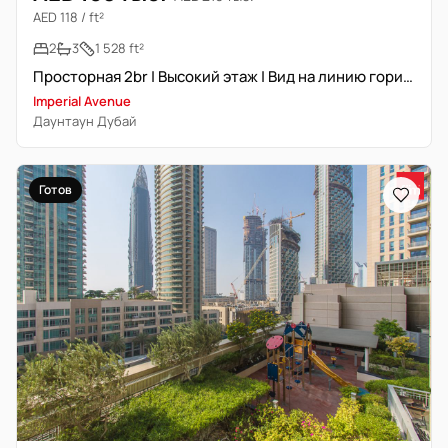
AED 118 / ft²
2
3
1 528 ft²
Просторная 2br | Высокий этаж | Вид на линию горизонта
Imperial Avenue
Даунтаун Дубай
Готов