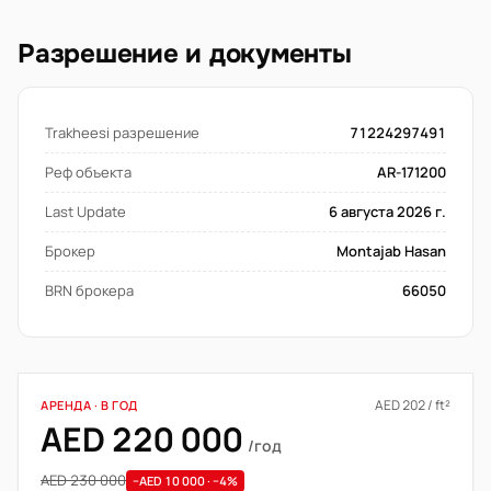
Разрешение и документы
Trakheesi разрешение
71224297491
Реф объекта
AR-171200
Last Update
6 августа 2026 г.
Брокер
Montajab Hasan
BRN брокера
66050
AED 202 / ft²
АРЕНДА · В ГОД
AED 220 000
/год
AED 230 000
−AED 10 000 · −4%