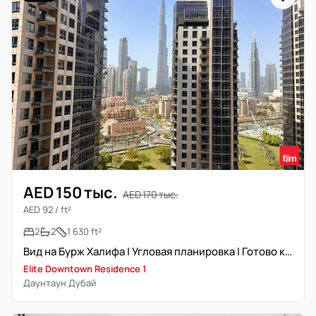
AED 150 тыс.
AED 170 тыс.
AED 92 / ft²
2
2
1 630 ft²
Вид на Бурж Халифа | Угловая планировка | Готово к заселению
Elite Downtown Residence 1
Даунтаун Дубай