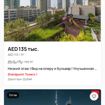
AED 135 тыс.
AED 113 / ft²
2
3
1 199 ft²
Низкий этаж | Вид на оперу и бульвар | Улучшенная отделка
Standpoint Towers 1
Даунтаун Дубай
Готов