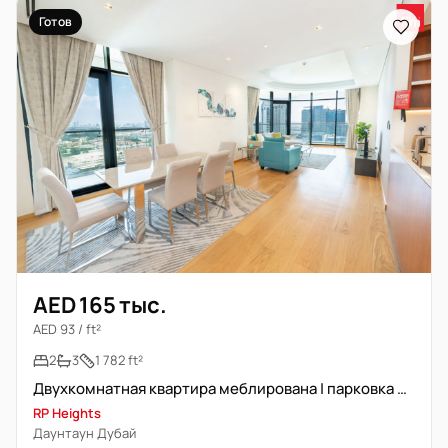
Готов
AED 165 тыс.
AED 93 / ft²
2
3
1 782 ft²
Двухкомнатная квартира меблирована | парковка не включена
RP Heights
Даунтаун Дубай