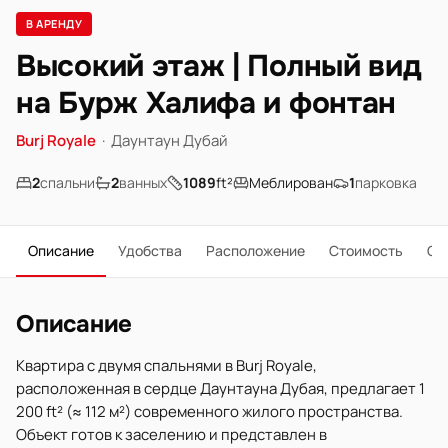
В АРЕНДУ
Высокий этаж | Полный вид
на Бурж Халифа и фонтан
Burj Royale
·
Даунтаун Дубай
2
спальни
2
ванных
1089
ft²
Меблирован
1
парковка
Описание
Удобства
Расположение
Стоимость
О 
Описание
Квартира с двумя спальнями в Burj Royale,
расположенная в сердце Даунтауна Дубая, предлагает 1
200 ft² (≈ 112 м²) современного жилого пространства.
Объект готов к заселению и представлен в