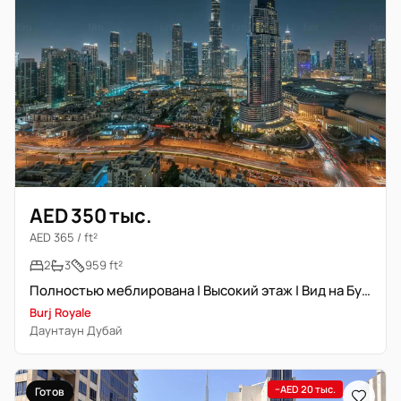
AED 350 тыс.
AED 365 / ft²
2
3
959 ft²
Полностью меблирована | Высокий этаж | Вид на Бурж Халифа
Burj Royale
Даунтаун Дубай
−AED 20 тыс.
Готов