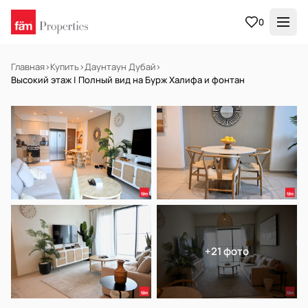
0
Главная
›
Купить
›
Даунтаун Дубай
›
Высокий этаж | Полный вид на Бурж Халифа и фонтан
В АРЕНДУ
Готов к заселению
+21 фото