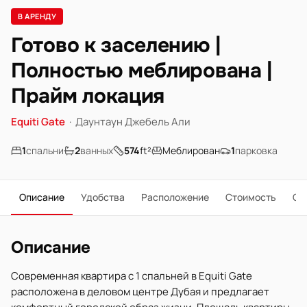
В АРЕНДУ
Готово к заселению |
Полностью меблирована |
Прайм локация
Equiti Gate
·
Даунтаун Джебель Али
1
спальни
2
ванных
574
ft²
Меблирован
1
парковка
Описание
Удобства
Расположение
Стоимость
О 
Описание
Современная квартира с 1 спальней в Equiti Gate
расположена в деловом центре Дубая и предлагает