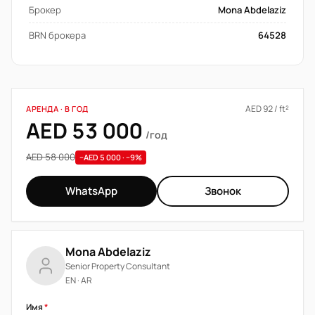
Брокер
Mona Abdelaziz
BRN брокера
64528
AED 92 / ft²
АРЕНДА · В ГОД
AED 53 000
/год
AED 58 000
−AED 5 000 · −9%
WhatsApp
Звонок
Mona Abdelaziz
Senior Property Consultant
EN · AR
Имя
*