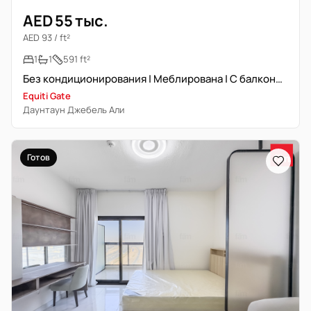
AED 55 тыс.
AED 93 / ft²
1
1
591 ft²
Без кондиционирования | Меблирована | С балконом
Equiti Gate
Даунтаун Джебель Али
Готов