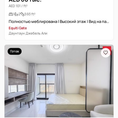
AED 101 / ft²
1
2
593 ft²
Полностью меблирована | Высокий этаж | Вид на парк
Equiti Gate
Даунтаун Джебель Али
Готов