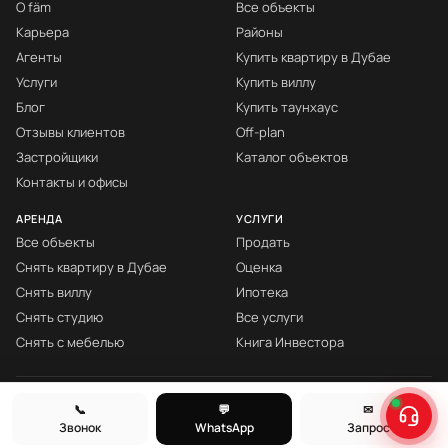
О fäm
Все объекты
Карьера
Районы
Агенты
Купить квартиру в Дубае
Услуги
Купить виллу
Блог
Купить таунхаус
Отзывы клиентов
Off-plan
Застройщики
Каталог объектов
Контакты и офисы
АРЕНДА
УСЛУГИ
Все объекты
Продать
Снять квартиру в Дубае
Оценка
Снять виллу
Ипотека
Снять студию
Все услуги
Снять с мебелью
Книга Инвестора
© fäm Properties™ · ORN 1858 · С 2008
📞
💬
✉
Звонок
WhatsApp
Запрос