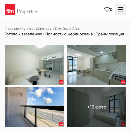
0
Главная
›
Купить
›
Даунтаун Джебель Али
›
Готово к заселению | Полностью меблирована | Прайм локация
В АРЕНДУ
Готов к заселению
+10 фото