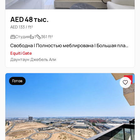
AED 48 тыс.
AED 133 / ft²
Студия
1
361 ft²
Свободна | Полностью меблирована | Большая планировка
Equiti Gate
Даунтаун Джебель Али
Готов