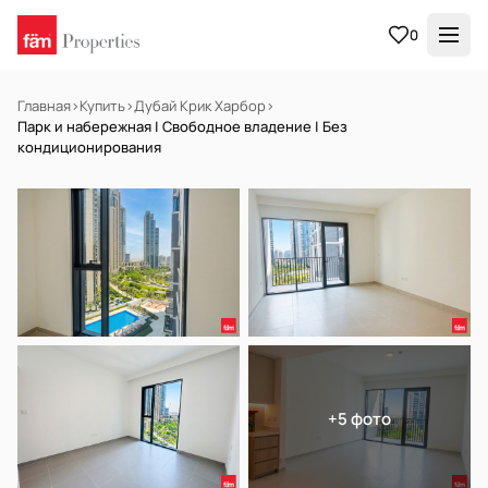
0
Главная
›
Купить
›
Дубай Крик Харбор
›
Парк и набережная | Свободное владение | Без
кондиционирования
В АРЕНДУ
Готов к заселению
+5 фото