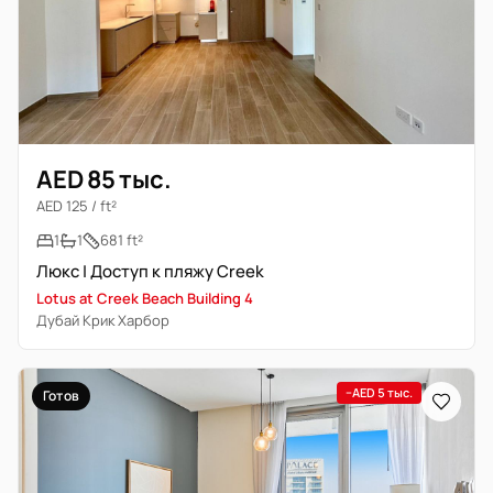
AED 85 тыс.
AED 125 / ft²
1
1
681 ft²
Люкс | Доступ к пляжу Creek
Lotus at Creek Beach Building 4
Дубай Крик Харбор
−AED 5 тыс.
Готов