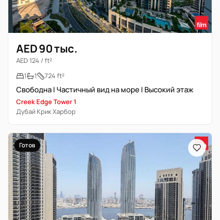
AED 90 тыс.
AED 124 / ft²
1
1
724 ft²
Свободна | Частичный вид на море | Высокий этаж
Creek Edge Tower 1
Дубай Крик Харбор
Готов