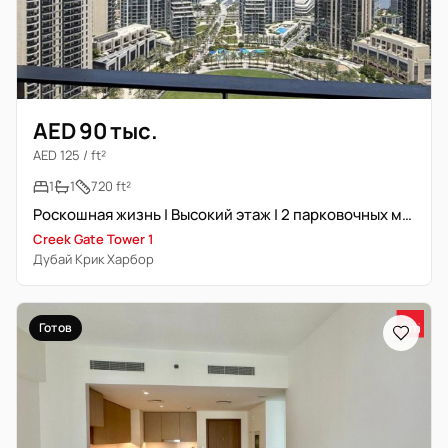
AED 90 тыс.
AED 125 / ft²
1
1
720 ft²
Роскошная жизнь | Высокий этаж | 2 парковочных места
Creek Gate Tower 1
Дубай Крик Харбор
Готов