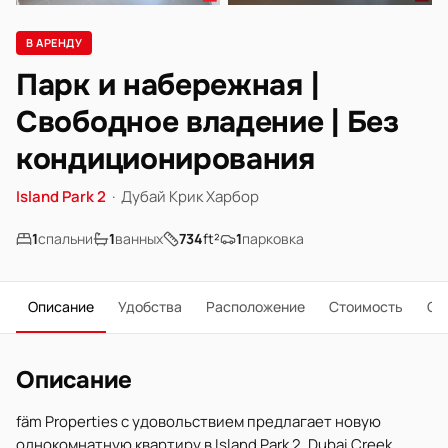
В АРЕНДУ
Парк и набережная |
Свободное владение | Без
кондиционирования
Island Park 2
·
Дубай Крик Харбор
1
спальни
1
ванных
734
ft²
1
парковка
Описание
Удобства
Расположение
Стоимость
О 
Описание
fäm Properties с удовольствием предлагает новую
однокомнатную квартиру в Island Park 2, Dubai Creek