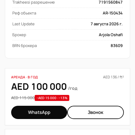
Trakheesi разрешение
7191560847
Реф объекта
AR-150434
Last Update
7 августа 2026 г.
Брокер
Arjola Oshafi
BRN брокера
83609
AED 136 / ft²
АРЕНДА · В ГОД
AED 100 000
/год
AED 115 000
−AED 15 000 · −13%
WhatsApp
Звонок