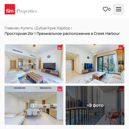
0
Главная
›
Купить
›
Дубай Крик Харбор
›
Просторная 2br | Премиальное расположение в Creek Harbour
В АРЕНДУ
Готов к заселению
+8 фото