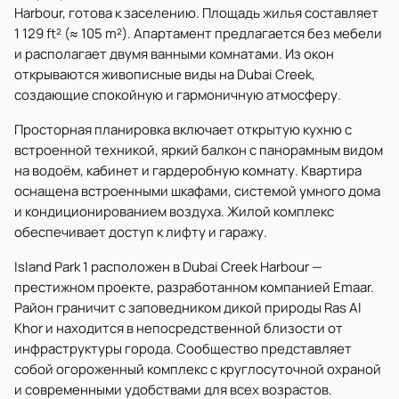
Harbour, готова к заселению. Площадь жилья составляет
1 129 ft² (≈ 105 m²). Апартамент предлагается без мебели
и располагает двумя ванными комнатами. Из окон
открываются живописные виды на Dubai Creek,
создающие спокойную и гармоничную атмосферу.
Просторная планировка включает открытую кухню с
встроенной техникой, яркий балкон с панорамным видом
на водоём, кабинет и гардеробную комнату. Квартира
оснащена встроенными шкафами, системой умного дома
и кондиционированием воздуха. Жилой комплекс
обеспечивает доступ к лифту и гаражу.
Island Park 1 расположен в Dubai Creek Harbour —
престижном проекте, разработанном компанией Emaar.
Район граничит с заповедником дикой природы Ras Al
Khor и находится в непосредственной близости от
инфраструктуры города. Сообщество представляет
собой огороженный комплекс с круглосуточной охраной
и современными удобствами для всех возрастов.