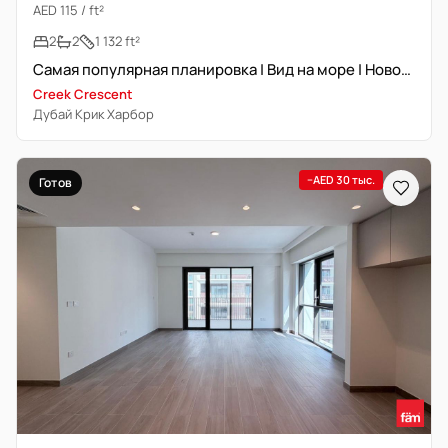
AED 115 / ft²
2
2
1 132 ft²
Самая популярная планировка | Вид на море | Новостройка
Creek Crescent
Дубай Крик Харбор
−AED 30 тыс.
Готов