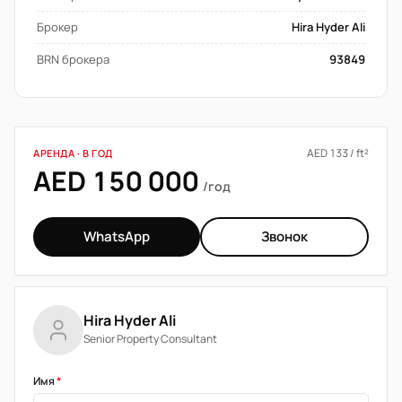
Брокер
Hira Hyder Ali
BRN брокера
93849
AED 133 / ft²
АРЕНДА · В ГОД
AED 150 000
/год
WhatsApp
Звонок
Hira Hyder Ali
Senior Property Consultant
Имя
*