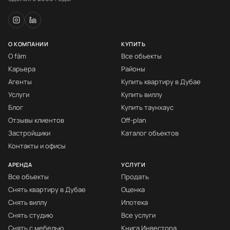
О КОМПАНИИ
КУПИТЬ
О fäm
Все объекты
Карьера
Районы
Агенты
Купить квартиру в Дубае
Услуги
Купить виллу
Блог
Купить таунхаус
Отзывы клиентов
Off-plan
Застройщики
Каталог объектов
Контакты и офисы
АРЕНДА
УСЛУГИ
Все объекты
Продать
Снять квартиру в Дубае
Оценка
Снять виллу
Ипотека
Снять студию
Все услуги
Снять с мебелью
Книга Инвестора