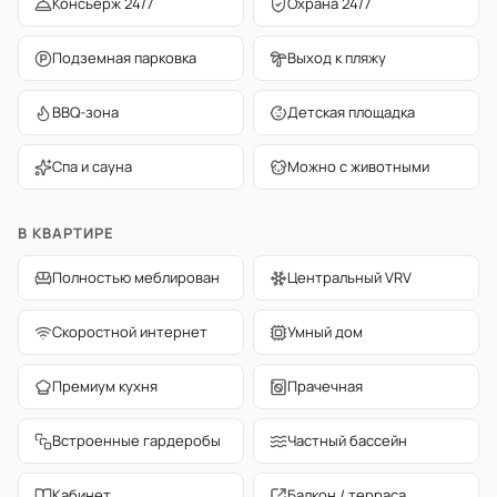
Консьерж 24/7
Охрана 24/7
Подземная парковка
Выход к пляжу
BBQ-зона
Детская площадка
Спа и сауна
Можно с животными
В КВАРТИРЕ
Полностью меблирован
Центральный VRV
Скоростной интернет
Умный дом
Премиум кухня
Прачечная
Встроенные гардеробы
Частный бассейн
Кабинет
Балкон / терраса