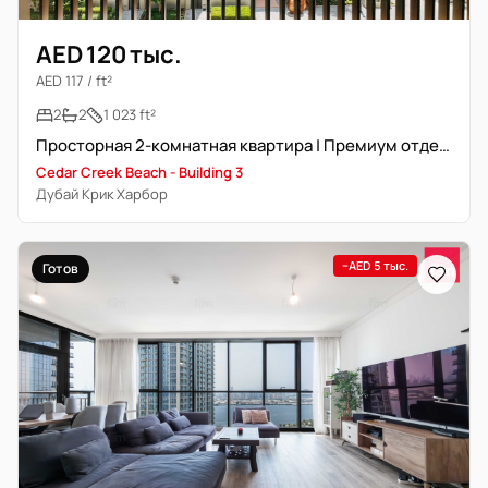
AED 120 тыс.
AED 117 / ft²
2
2
1 023 ft²
Просторная 2-комнатная квартира | Премиум отделка
Cedar Creek Beach - Building 3
Дубай Крик Харбор
−AED 5 тыс.
Готов