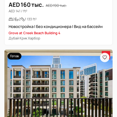
AED 160 тыс.
AED 190 тыс.
AED 141 / ft²
2
2
1 133 ft²
Новостройка | Без кондиционера | Вид на бассейн
Grove at Creek Beach Building 4
Дубай Крик Харбор
Готов