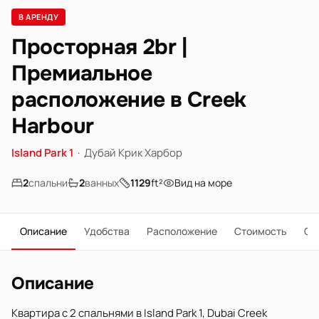
В АРЕНДУ
Просторная 2br |
Премиальное
расположение в Creek
Harbour
Island Park 1
·
Дубай Крик Харбор
2
спальни
2
ванных
1129
ft²
Вид на море
Описание
Удобства
Расположение
Стоимость
О 
Описание
Квартира с 2 спальнями в Island Park 1, Dubai Creek