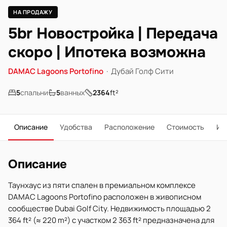
НА ПРОДАЖУ
5br Новостройка | Передача
скоро | Ипотека возможна
DAMAC Lagoons Portofino
·
Дубай Голф Сити
5
спальни
5
ванных
2364
ft²
Описание
Удобства
Расположение
Стоимость
Ип
Описание
Таунхаус из пяти спален в премиальном комплексе
DAMAC Lagoons Portofino расположен в живописном
сообществе Dubai Golf City. Недвижимость площадью 2
364 ft² (≈ 220 m²) с участком 2 363 ft² предназначена для