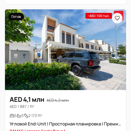
−AED 100 тыс.
Готов
AED 4,1 млн
AED 4,2 млн
AED 1 887 / ft²
5
5
2 173 ft²
Угловой End-Unit | Просторная планировка | Премиум-локация