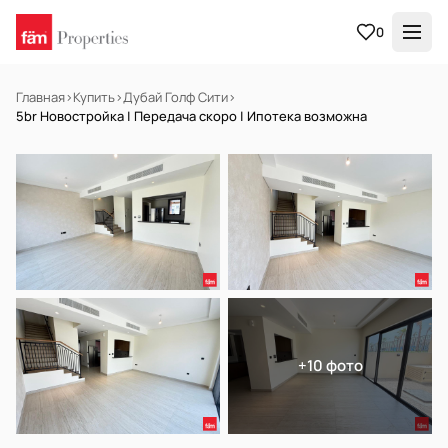
0
Главная
›
Купить
›
Дубай Голф Сити
›
5br Новостройка | Передача скоро | Ипотека возможна
НА ПРОДАЖУ
Off-plan
+10 фото