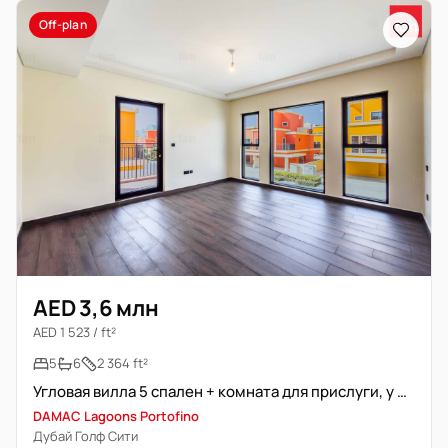
Off-plan
AED 3,6 млн
AED 1 523 / ft²
5
6
2 364 ft²
Угловая вилла 5 спален + комната для прислуги, у лагуны
DAMAC Lagoons Portofino
Дубай Голф Сити