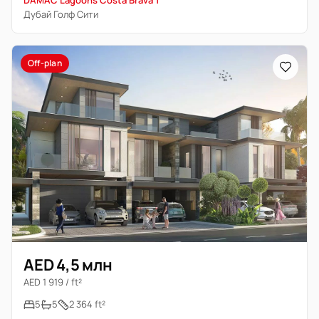
DAMAC Lagoons Costa Brava 1
Дубай Голф Сити
Off-plan
AED 4,5 млн
AED 1 919 / ft²
5
5
2 364 ft²