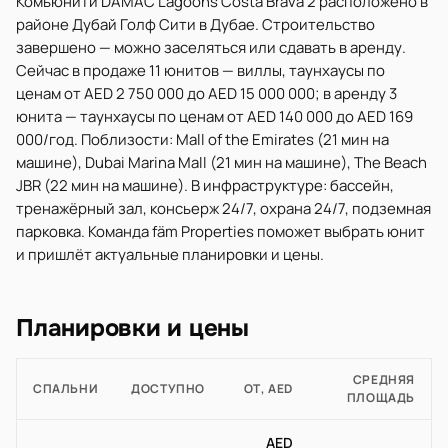
Комьюнити DAMAC Lagoons Costa Brava 2 расположено в
районе Дубай Голф Сити в Дубае. Строительство
завершено — можно заселяться или сдавать в аренду.
Сейчас в продаже 11 юнитов — виллы, таунхаусы по
ценам от AED 2 750 000 до AED 15 000 000; в аренду 3
юнита — таунхаусы по ценам от AED 140 000 до AED 169
000/год. Поблизости: Mall of the Emirates (21 мин на
машине), Dubai Marina Mall (21 мин на машине), The Beach
JBR (22 мин на машине). В инфраструктуре: бассейн,
тренажёрный зал, консьерж 24/7, охрана 24/7, подземная
парковка. Команда fäm Properties поможет выбрать юнит
и пришлёт актуальные планировки и цены.
Планировки и цены
СРЕДНЯЯ
СПАЛЬНИ
ДОСТУПНО
ОТ, AED
ПЛОЩАДЬ
AED