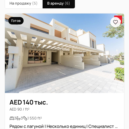
На продажу
(5)
В аренду
(6)
Готов
AED 140 тыс.
AED 90 / ft²
3
3
1 550 ft²
Рядом с лагуной | Несколько единиц | Специалист по лагунам