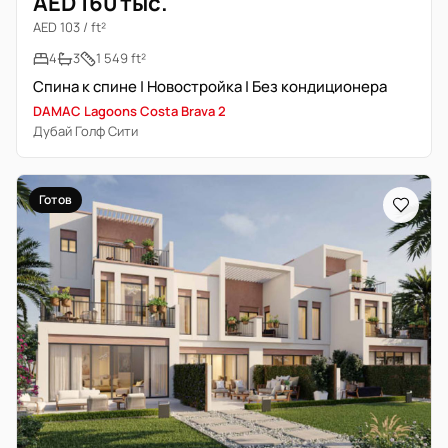
AED 160 тыс.
AED 103 / ft²
4
3
1 549 ft²
Спина к спине | Новостройка | Без кондиционера
DAMAC Lagoons Costa Brava 2
Дубай Голф Сити
Готов