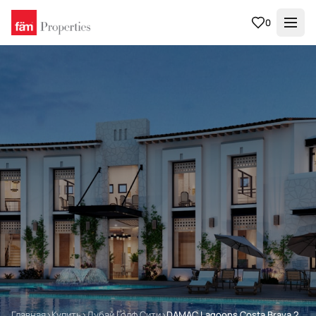
0
Главная
›
Купить
›
Дубай Голф Сити
›
DAMAC Lagoons Costa Brava 2