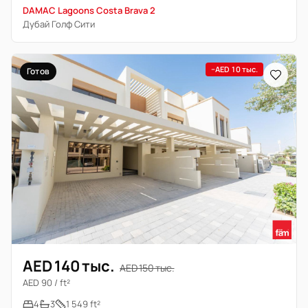
DAMAC Lagoons Costa Brava 2
Дубай Голф Сити
−AED 10 тыс.
Готов
AED 140 тыс.
AED 150 тыс.
AED 90 / ft²
4
3
1 549 ft²