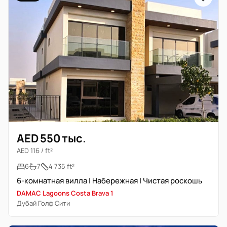
AED 550 тыс.
AED 116 / ft²
6
7
4 735 ft²
6-комнатная вилла | Набережная | Чистая роскошь
DAMAC Lagoons Costa Brava 1
Дубай Голф Сити