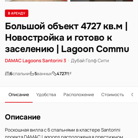
В АРЕНДУ
Большой объект 4727 кв.м |
Новостройка и готово к
заселению | Lagoon Commu
DAMAC Lagoons Santorini 3
·
Дубай Голф Сити
6
спальни
5
ванных
4727
ft²
Описание
Удобства
Расположение
Стоимость
О 
Описание
Роскошная вилла с 6 спальнями в кластере Santorini
проекта DAMAC Lagoons расположена в престижном