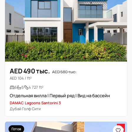
AED 490 тыс.
AED 580 тыс.
AED 104 / ft²
6
5
4 727 ft²
Отдельная вилла | Первый ряд | Вид на бассейн
DAMAC Lagoons Santorini 3
Дубай Голф Сити
Готов