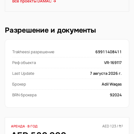
Все проекты DAMAC →
Разрешение и документы
Trakheesi разрешение
69911408411
Реф объекта
VR-169117
Last Update
7 августа 2026 г.
Брокер
Adil Waqas
BRN брокера
92024
AED 123 / ft²
АРЕНДА · В ГОД