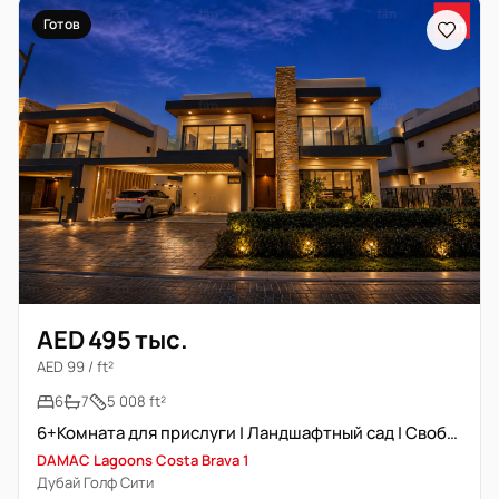
Готов
AED 495 тыс.
AED 99 / ft²
6
7
5 008 ft²
6+Комната для прислуги | Ландшафтный сад | Свободна | Вид на лагуну
DAMAC Lagoons Costa Brava 1
Дубай Голф Сити