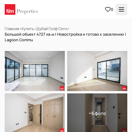
0
Главная
›
Купить
›
Дубай Голф Сити
›
Большой объект 4727 кв.м | Новостройка и готово к заселению |
Lagoon Commu
В АРЕНДУ
Готов к заселению
+6 фото