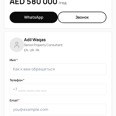
AED 580 000
/год
WhatsApp
Звонок
Adil Waqas
Senior Property Consultant
EN · UR · PA
Имя
*
Телефон
*
Email
*