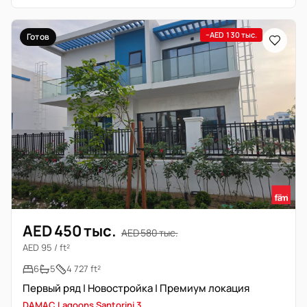
−AED 130 тыс.
Готов
AED 450 тыс.
AED 580 тыс.
AED 95 / ft²
6
5
4 727 ft²
Первый ряд | Новостройка | Премиум локация
DAMAC Lagoons Santorini 3