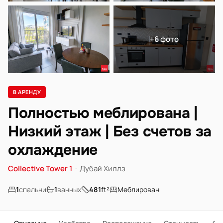
+6 фото
В АРЕНДУ
Полностью меблирована |
Низкий этаж | Без счетов за
охлаждение
Collective Tower 1
·
Дубай Хиллз
1
спальни
1
ванных
481
ft²
Меблирован