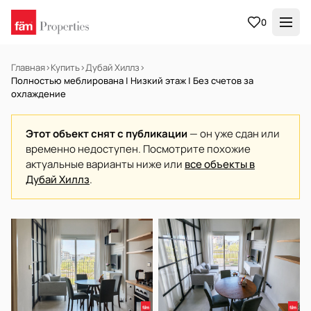
0
Главная
›
Купить
›
Дубай Хиллз
›
Полностью меблирована | Низкий этаж | Без счетов за
охлаждение
Этот объект снят с публикации
— он уже сдан или
временно недоступен. Посмотрите похожие
актуальные варианты ниже или
все объекты в
Дубай Хиллз
.
В АРЕНДУ
Готов к заселению