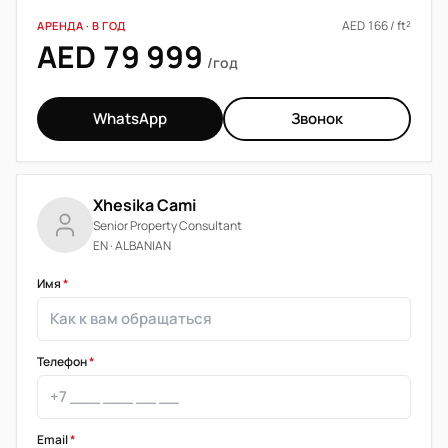
AED 166 / ft²
АРЕНДА · В ГОД
AED 79 999
/год
WhatsApp
Звонок
Xhesika Cami
Senior Property Consultant
EN · ALBANIAN
Имя
*
Телефон
*
Email
*