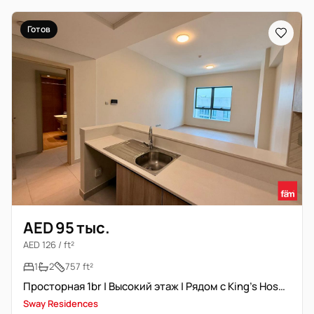
Готов
AED 95 тыс.
AED 126 / ft²
1
2
757 ft²
Просторная 1br | Высокий этаж | Рядом с King's Hospital
Sway Residences