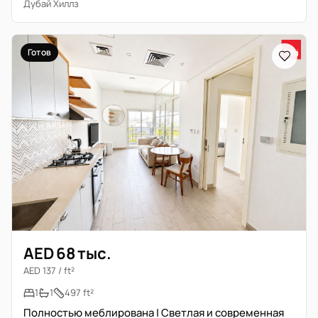
Дубай Хиллз
Готов
AED 68 тыс.
AED 137 / ft²
1
1
497 ft²
Полностью меблирована | Светлая и современная