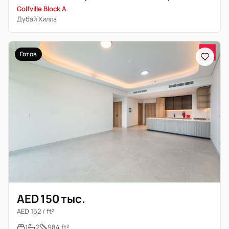
Golfville Block A
Дубай Хиллз
Готов
AED 150 тыс.
AED 152 / ft²
1
2
984 ft²