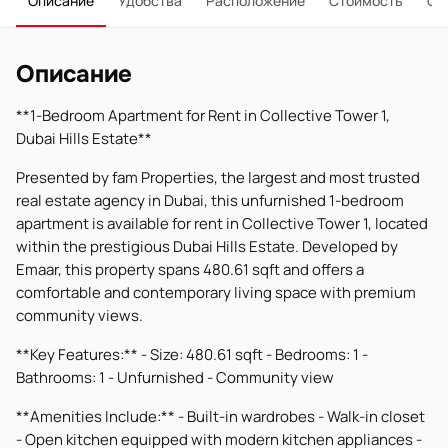
Описание
Удобства
Расположение
Стоимость
О 
Описание
**1-Bedroom Apartment for Rent in Collective Tower 1,
Dubai Hills Estate**
Presented by fam Properties, the largest and most trusted
real estate agency in Dubai, this unfurnished 1-bedroom
apartment is available for rent in Collective Tower 1, located
within the prestigious Dubai Hills Estate. Developed by
Emaar, this property spans 480.61 sqft and offers a
comfortable and contemporary living space with premium
community views.
**Key Features:** - Size: 480.61 sqft - Bedrooms: 1 -
Bathrooms: 1 - Unfurnished - Community view
**Amenities Include:** - Built-in wardrobes - Walk-in closet
- Open kitchen equipped with modern kitchen appliances -