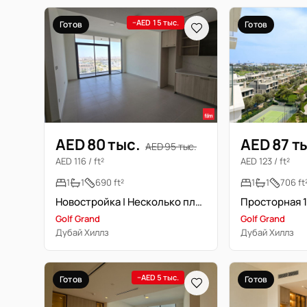
−AED 15 тыс.
Готов
Готов
AED 80 тыс.
AED 87 т
AED 95 тыс.
AED 116 / ft²
AED 123 / ft²
1
1
690 ft²
1
1
706 ft
Новостройка | Несколько платежей | Несколько вариантов
Golf Grand
Golf Grand
Дубай Хиллз
Дубай Хиллз
−AED 5 тыс.
Готов
Готов