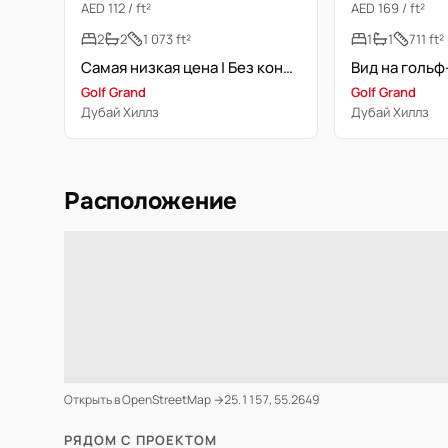
AED 112 / ft²
AED 169 / ft²
2
2
1 073 ft²
1
1
711 ft²
Самая низкая цена | Без кондиционера | Новостройка
Golf Grand
Golf Grand
Дубай Хиллз
Дубай Хиллз
Расположение
Открыть в OpenStreetMap →
25.1157, 55.2649
РЯДОМ С ПРОЕКТОМ