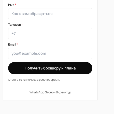
Имя
*
Телефон
*
Email
*
Получить брошюру и плана
Ответ в течение часа в рабочее время.
WhatsApp
·
Звонок
·
Видео-тур