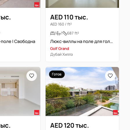
тыс.
AED 110 тыс.
AED 160 / ft²
²
1
1
687 ft²
-поле | Свободна
Люкс-виллы на поле для гольфа | Новое строительство | Топ-локация
Golf Grand
Дубай Хиллз
Готов
тыс.
AED 120 тыс.