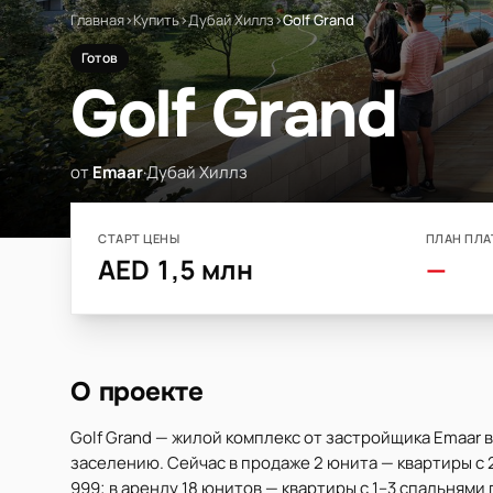
Главная
›
Купить
›
Дубай Хиллз
›
Golf Grand
Готов
Golf Grand
от
Emaar
·
Дубай Хиллз
СТАРТ ЦЕНЫ
ПЛАН ПЛА
AED 1,5 млн
—
О проекте
Golf Grand — жилой комплекс от застройщика Emaar в
заселению. Сейчас в продаже 2 юнита — квартиры с 2
999; в аренду 18 юнитов — квартиры с 1–3 спальнями 