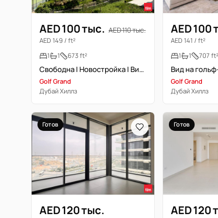
AED 100 тыс.
AED 100 
AED 110 тыс.
AED 149 / ft²
AED 141 / ft²
1
1
673 ft²
1
1
707 ft
Свободна | Новостройка | Вид на гольф-поле
Вид на гольф
Golf Grand
Golf Grand
Дубай Хиллз
Дубай Хиллз
Готов
Готов
AED 120 тыс.
AED 120 