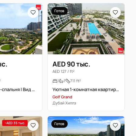
Готов
ыс.
AED 90 тыс.
AED 127 / ft²
²
1
1
711 ft²
Просторная 1-спальня | Вид на гольф-поле | Новостройка
Уютная 1-комнатная квартира с балконом и видом
Golf Grand
Дубай Хиллз
−AED 35 тыс.
Готов