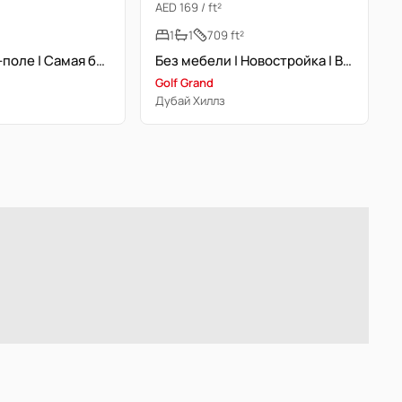
AED 169 / ft²
1
1
709 ft²
Вид на гольф-поле | Самая большая планировка | Готово к заселению
Без мебели | Новостройка | Вид на Бурж аль-Араб
Golf Grand
Дубай Хиллз