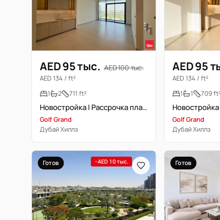
AED 95 тыс.
AED 95 т
AED 100 тыс.
AED 134 / ft²
AED 134 / ft²
1
2
711 ft²
1
1
709 ft
Новостройка | Рассрочка платежа | Вид на гольф-поле
Golf Grand
Golf Grand
Дубай Хиллз
Дубай Хиллз
−AED 10 тыс.
Готов
Готов