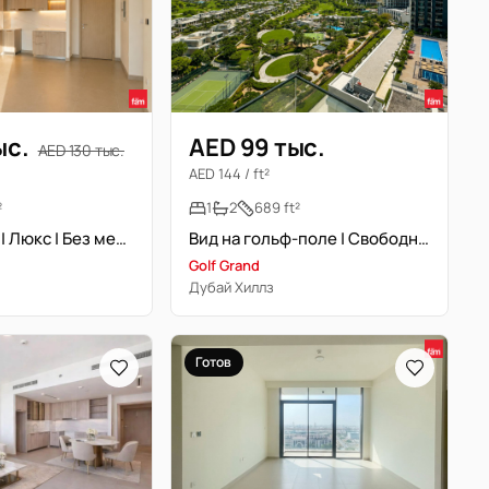
ыс.
AED 99 тыс.
AED 130 тыс.
AED 144 / ft²
²
1
2
689 ft²
Новостройка | Люкс | Без мебели
Вид на гольф-поле | Свободна | Угловая планировка | Высокий этаж
Golf Grand
Дубай Хиллз
Готов