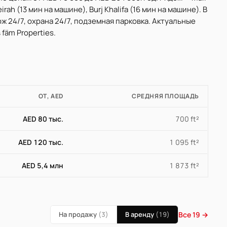
rah (13 мин на машине), Burj Khalifa (16 мин на машине). В
ж 24/7, охрана 24/7, подземная парковка. Актуальные
fäm Properties.
ОТ, AED
СРЕДНЯЯ ПЛОЩАДЬ
AED 80 тыс.
700 ft²
AED 120 тыс.
1 095 ft²
AED 5,4 млн
1 873 ft²
На продажу
(3)
В аренду
(19)
Все 19 →