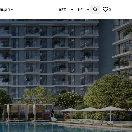
ация
0