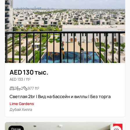
AED 130 тыс.
AED 133 / ft²
2
2
977 ft²
Светлая 2br | Вид на бассейн и виллы | Без торга
Lime Gardens
Дубай Хиллз
Готов