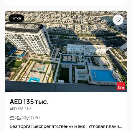
Готов
AED 135 тыс.
AED 138 / ft²
2
2
977 ft²
Без торга | Беспрепятственный вид | Угловая планировка