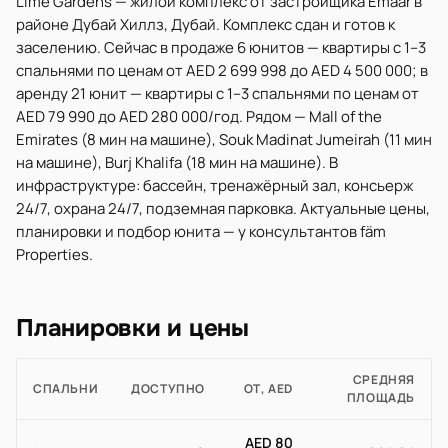
Lime Gardens — жилой комплекс от застройщика Emaar в
районе Дубай Хиллз, Дубай. Комплекс сдан и готов к
заселению. Сейчас в продаже 6 юнитов — квартиры с 1–3
спальнями по ценам от AED 2 699 998 до AED 4 500 000; в
аренду 21 юнит — квартиры с 1–3 спальнями по ценам от
AED 79 990 до AED 280 000/год. Рядом — Mall of the
Emirates (8 мин на машине), Souk Madinat Jumeirah (11 мин
на машине), Burj Khalifa (18 мин на машине). В
инфраструктуре: бассейн, тренажёрный зал, консьерж
24/7, охрана 24/7, подземная парковка. Актуальные цены,
планировки и подбор юнита — у консультантов fäm
Properties.
Планировки и цены
СРЕДНЯЯ
СПАЛЬНИ
ДОСТУПНО
ОТ, AED
ПЛОЩАДЬ
AED 80