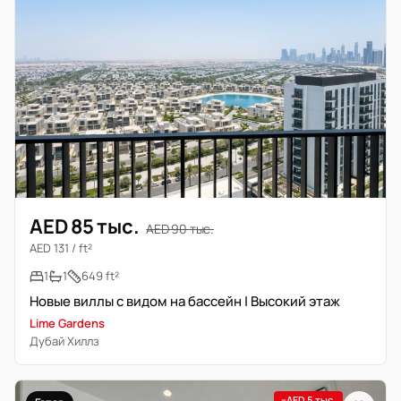
AED 85 тыс.
AED 90 тыс.
AED 131 / ft²
1
1
649 ft²
Новые виллы с видом на бассейн | Высокий этаж
Lime Gardens
Дубай Хиллз
−AED 5 тыс.