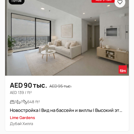
Готов
AED 90 тыс.
AED 95 тыс.
AED 139 / ft²
1
1
648 ft²
Новостройка | Вид на бассейн и виллы | Высокий этаж
Lime Gardens
Дубай Хиллз