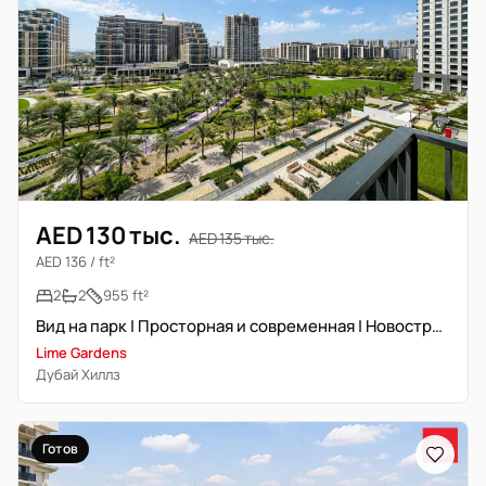
AED 130 тыс.
AED 135 тыс.
AED 136 / ft²
2
2
955 ft²
Вид на парк | Просторная и современная | Новостройка
Lime Gardens
Дубай Хиллз
Готов