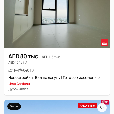
AED 80 тыс.
AED 113 тыс.
AED 124 / ft²
1
1
646 ft²
Новостройка | Вид на лагуну | Готово к заселению
Lime Gardens
Дубай Хиллз
−AED 5 тыс.
Готов