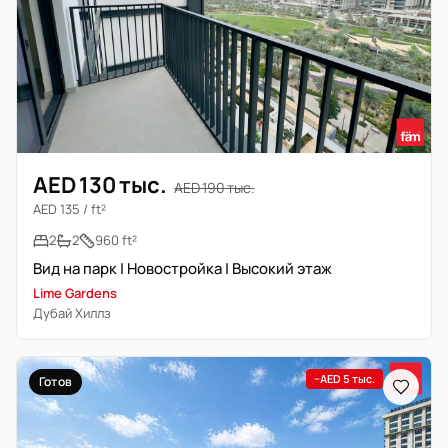
AED 130 тыс.
AED 190 тыс.
AED 135 / ft²
2
2
960 ft²
Вид на парк | Новостройка | Высокий этаж
Lime Gardens
Дубай Хиллз
−AED 5 тыс.
Готов