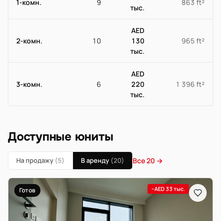
1-комн.
9
863 ft²
тыс.
AED
2-комн.
10
130
965 ft²
тыс.
AED
3-комн.
6
220
1 396 ft²
тыс.
Доступные юниты
На продажу
(5)
В аренду
(20)
Все 20 →
−AED 33 тыс.
Готов