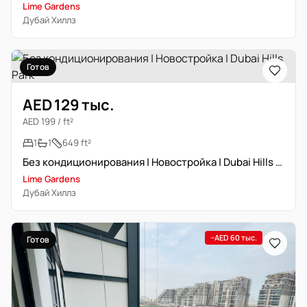
Lime Gardens
Дубай Хиллз
Готов
AED 129 тыс.
AED 199 / ft²
1
1
649 ft²
Без кондиционирования | Новостройка | Dubai Hills Park
Lime Gardens
Дубай Хиллз
−AED 60 тыс.
Готов