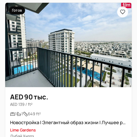
Готов
AED 90 тыс.
AED 139 / ft²
1
1
649 ft²
Новостройка | Элегантный образ жизни | Лучшее расположение
Lime Gardens
Дубай Хиллз