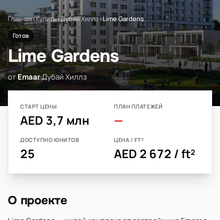
Главная
›
Купить
›
Дубай Хиллз
›
Lime Gardens
Готов
Lime Gardens
от
Emaar
·
Дубай Хиллз
СТАРТ ЦЕНЫ
ПЛАН ПЛАТЕЖЕЙ
AED 3,7 млн
—
ДОСТУПНО ЮНИТОВ
ЦЕНА / FT²
25
AED 2 672 / ft²
О проекте