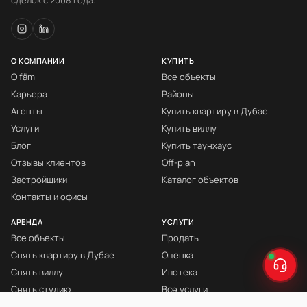
сделок с 2008 года.
О КОМПАНИИ
КУПИТЬ
О fäm
Все объекты
Карьера
Районы
Агенты
Купить квартиру в Дубае
Услуги
Купить виллу
Блог
Купить таунхаус
Отзывы клиентов
Off-plan
Застройщики
Каталог объектов
Контакты и офисы
АРЕНДА
УСЛУГИ
Все объекты
Продать
Снять квартиру в Дубае
Оценка
Снять виллу
Ипотека
Снять студию
Все услуги
Снять с мебелью
Книга Инвестора