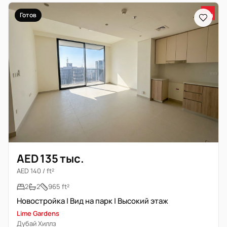
Готов
AED 135 тыс.
AED 140 / ft²
2
2
965 ft²
Новостройка | Вид на парк | Высокий этаж
Lime Gardens
Дубай Хиллз