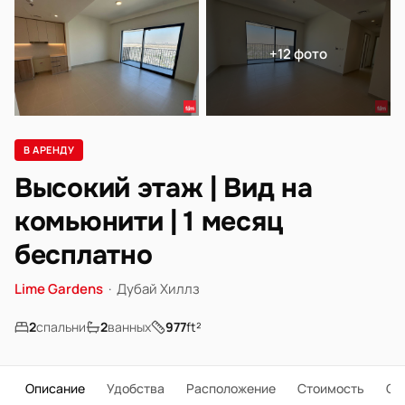
+12 фото
В АРЕНДУ
Высокий этаж | Вид на
комьюнити | 1 месяц
бесплатно
Lime Gardens
·
Дубай Хиллз
2
спальни
2
ванных
977
ft²
Описание
Удобства
Расположение
Стоимость
О 