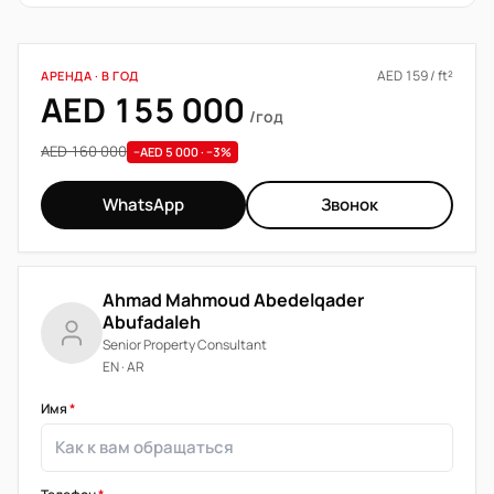
AED 159 / ft²
АРЕНДА · В ГОД
AED 155 000
/год
AED 160 000
−AED 5 000 · −3%
WhatsApp
Звонок
Ahmad Mahmoud Abedelqader
Abufadaleh
Senior Property Consultant
EN · AR
Имя
*