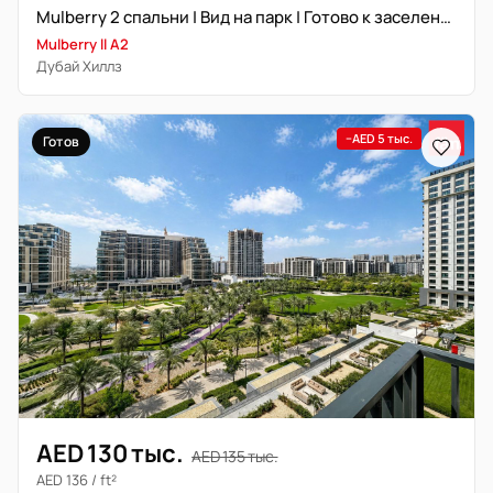
Mulberry 2 спальни | Вид на парк | Готово к заселению
Mulberry ll A2
Дубай Хиллз
−AED 5 тыс.
Готов
AED 130 тыс.
AED 135 тыс.
AED 136 / ft²