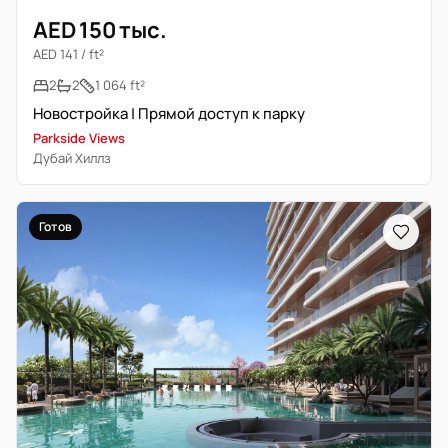
AED 150 тыс.
AED 141 / ft²
2
2
1 064 ft²
Новостройка | Прямой доступ к парку
Parkside Views
Дубай Хиллз
Готов