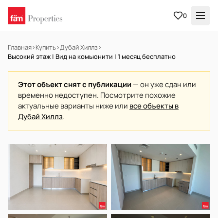
0
Главная
›
Купить
›
Дубай Хиллз
›
Высокий этаж | Вид на комьюнити | 1 месяц бесплатно
Этот объект снят с публикации
— он уже сдан или
временно недоступен. Посмотрите похожие
актуальные варианты ниже или
все объекты в
Дубай Хиллз
.
В АРЕНДУ
Готов к заселению