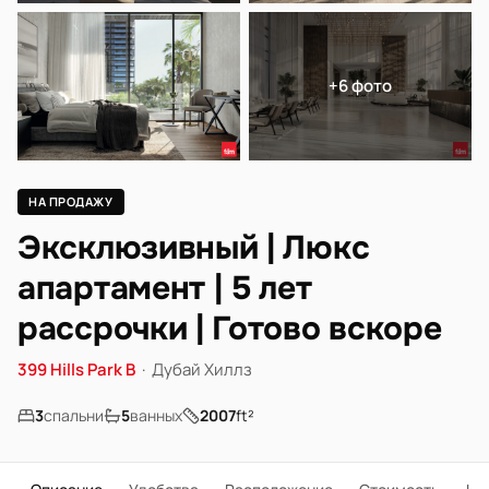
+6 фото
НА ПРОДАЖУ
Эксклюзивный | Люкс
апартамент | 5 лет
рассрочки | Готово вскоре
399 Hills Park B
·
Дубай Хиллз
3
спальни
5
ванных
2007
ft²