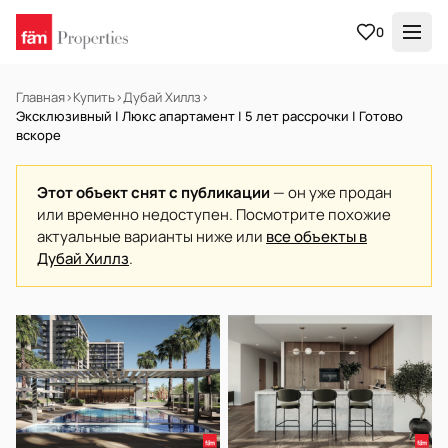
0
Главная
›
Купить
›
Дубай Хиллз
›
Эксклюзивный | Люкс апартамент | 5 лет рассрочки | Готово
вскоре
Этот объект снят с публикации
— он уже продан
или временно недоступен. Посмотрите похожие
актуальные варианты ниже или
все объекты в
Дубай Хиллз
.
НА ПРОДАЖУ
Off-plan