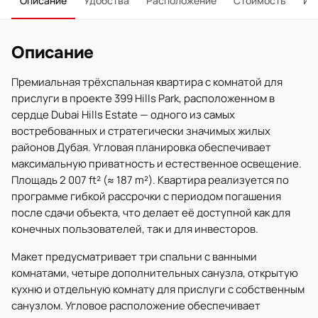
Описание
Удобства
Расположение
Стоимость
Ип
Описание
Премиальная трёхспальная квартира с комнатой для
прислуги в проекте 399 Hills Park, расположенном в
сердце Dubai Hills Estate — одного из самых
востребованных и стратегически значимых жилых
районов Дубая. Угловая планировка обеспечивает
максимальную приватность и естественное освещение.
Площадь 2 007 ft² (≈ 187 m²). Квартира реализуется по
программе гибкой рассрочки с периодом погашения
после сдачи объекта, что делает её доступной как для
конечных пользователей, так и для инвесторов.
Макет предусматривает три спальни с ванными
комнатами, четыре дополнительных санузла, открытую
кухню и отдельную комнату для прислуги с собственным
санузлом. Угловое расположение обеспечивает