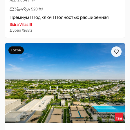
AED 2 854 / ft²
3
4
4 520 ft²
Премиум | Под ключ | Полностью расширенная
Sidra Villas III
Дубай Хиллз
Готов