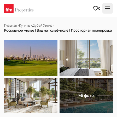
0
Главная
›
Купить
›
Дубай Хиллз
›
Роскошное жилье | Вид на гольф-поле | Просторная планировка
НА ПРОДАЖУ
Off-plan
+5 фото