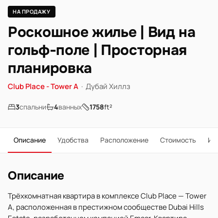
НА ПРОДАЖУ
Роскошное жилье | Вид на
гольф-поле | Просторная
планировка
Club Place - Tower A
·
Дубай Хиллз
3
спальни
4
ванных
1758
ft²
Описание
Удобства
Расположение
Стоимость
Ип
Описание
Трёхкомнатная квартира в комплексе Club Place — Tower
A, расположенная в престижном сообществе Dubai Hills