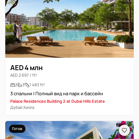
AED 4 млн
AED 2 697 / ft²
3
3
1 483 ft²
3 спальни | Полный вид на парк и бассейн
Palace Residences Building 2 at Dubai Hills Estate
Дубай Хиллз
Готов