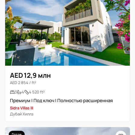
AED 12,9 млн
AED 2 854 / ft²
3
4
4 520 ft²
Премиум | Под ключ | Полностью расширенная
Sidra Villas III
Дубай Хиллз
Готов