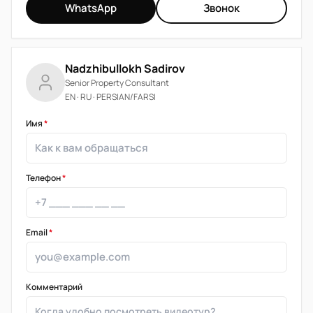
WhatsApp
Звонок
Nadzhibullokh Sadirov
Senior Property Consultant
EN · RU · PERSIAN/FARSI
Имя
*
Телефон
*
Email
*
Комментарий