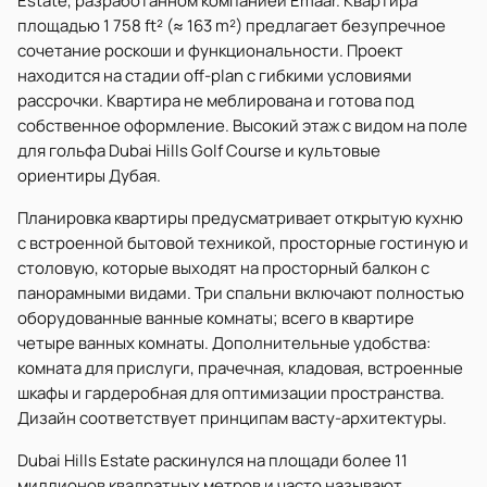
Estate, разработанном компанией Emaar. Квартира
площадью 1 758 ft² (≈ 163 m²) предлагает безупречное
сочетание роскоши и функциональности. Проект
находится на стадии off-plan с гибкими условиями
рассрочки. Квартира не меблирована и готова под
собственное оформление. Высокий этаж с видом на поле
для гольфа Dubai Hills Golf Course и культовые
ориентиры Дубая.
Планировка квартиры предусматривает открытую кухню
с встроенной бытовой техникой, просторные гостиную и
столовую, которые выходят на просторный балкон с
панорамными видами. Три спальни включают полностью
оборудованные ванные комнаты; всего в квартире
четыре ванных комнаты. Дополнительные удобства:
комната для прислуги, прачечная, кладовая, встроенные
шкафы и гардеробная для оптимизации пространства.
Дизайн соответствует принципам васту-архитектуры.
Dubai Hills Estate раскинулся на площади более 11
миллионов квадратных метров и часто называют