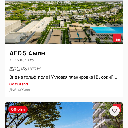
AED 5,4 млн
AED 2 884 / ft²
3
4
1 873 ft²
Вид на гольф-поле | Угловая планировка | Высокий этаж | Новостройка
Golf Grand
Дубай Хиллз
Off-plan