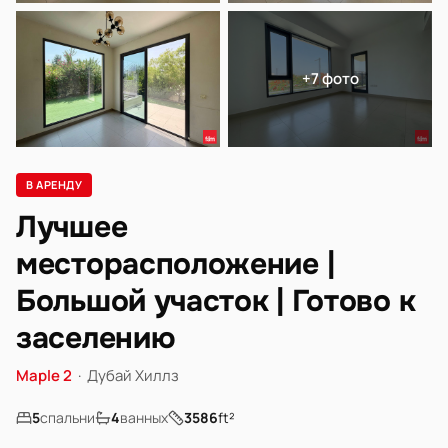
+7 фото
В АРЕНДУ
Лучшее
месторасположение |
Большой участок | Готово к
заселению
Maple 2
·
Дубай Хиллз
5
спальни
4
ванных
3586
ft²