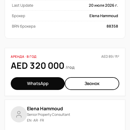
Last Update
20 июля 2026 г.
Брокер
Elena Hammoud
BRN брокера
88358
AED 89 / ft²
АРЕНДА · В ГОД
AED 320 000
/год
WhatsApp
Звонок
Elena Hammoud
Senior Property Consultant
EN · AR · FR