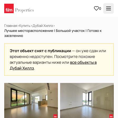
0
Главная
›
Купить
›
Дубай Хиллз
›
Лучшее месторасположение | Большой участок | Готово к
заселению
Этот объект снят с публикации
— он уже сдан или
временно недоступен. Посмотрите похожие
актуальные варианты ниже или
все объекты в
Дубай Хиллз
.
В АРЕНДУ
Готов к заселению