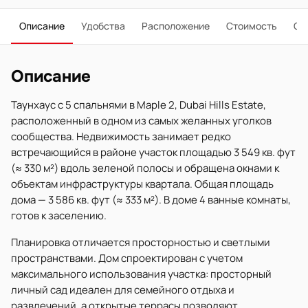
Описание
Удобства
Расположение
Стоимость
О 
Описание
Таунхаус с 5 спальнями в Maple 2, Dubai Hills Estate,
расположенный в одном из самых желанных уголков
сообщества. Недвижимость занимает редко
встречающийся в районе участок площадью 3 549 кв. фут
(≈ 330 м²) вдоль зеленой полосы и обращена окнами к
объектам инфраструктуры квартала. Общая площадь
дома — 3 586 кв. фут (≈ 333 м²). В доме 4 ванные комнаты,
готов к заселению.
Планировка отличается просторностью и светлыми
пространствами. Дом спроектирован с учетом
максимального использования участка: просторный
личный сад идеален для семейного отдыха и
развлечений, а открытые террасы позволяют