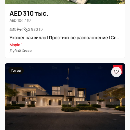
AED 310 тыс.
AED 104 / ft²
5
4
2 980 ft²
Ухоженная вилла | Престижное расположение | Свободна
Maple 1
Дубай Хиллз
Готов