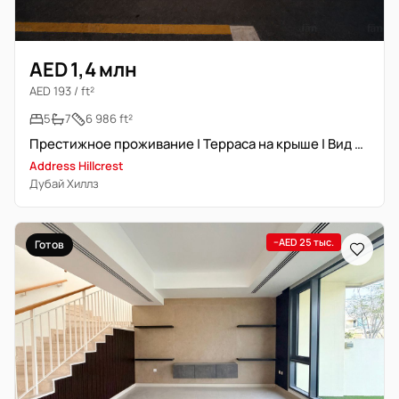
AED 1,4 млн
AED 193 / ft²
5
7
6 986 ft²
Престижное проживание | Терраса на крыше | Вид на озеро
Address Hillcrest
Дубай Хиллз
−AED 25 тыс.
Готов