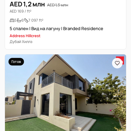
AED 1,2 млн
AED 1,3 млн
AED 169 / ft²
5
6
7 097 ft²
5 спален | Вид на лагуну | Branded Residence
Address Hillcrest
Дубай Хиллз
Готов