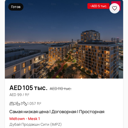
−AED 5 тыс.
Готов
AED 105 тыс.
AED 110 тыс.
AED 99 / ft²
2
3
1 057 ft²
Самая низкая цена | Договорная | Просторная
Midtown - Mesk 1
Дубай Продакшн Сити (IMPZ)