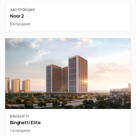
ЗАСТРОЙЩИК
Noor 2
8 в продаже
BINGHATTI
Binghatti Elite
7 в продаже