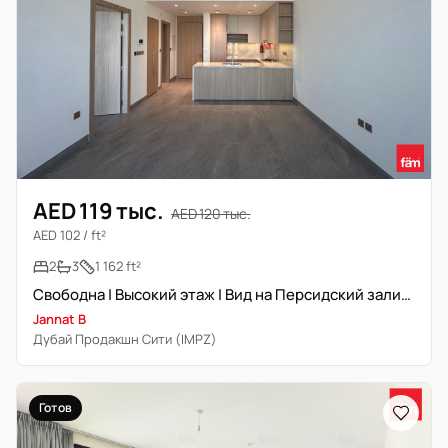
AED 119 тыс.
AED 120 тыс.
AED 102 / ft²
2
3
1 162 ft²
Свободна | Высокий этаж | Вид на Персидский залив | Новостройка
Jannat B
Дубай Продакшн Сити (IMPZ)
Готов