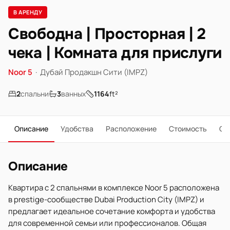
В АРЕНДУ
Свободна | Просторная | 2
чека | Комната для прислуги
Noor 5
·
Дубай Продакшн Сити (IMPZ)
2
спальни
3
ванных
1164
ft²
Описание
Удобства
Расположение
Стоимость
О 
Описание
Квартира с 2 спальнями в комплексе Noor 5 расположена
в prestige-сообществе Dubai Production City (IMPZ) и
предлагает идеальное сочетание комфорта и удобства
для современной семьи или профессионалов. Общая