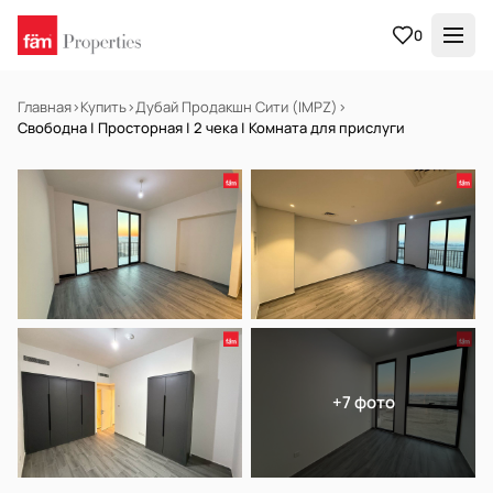
0
Главная
›
Купить
›
Дубай Продакшн Сити (IMPZ)
›
Свободна | Просторная | 2 чека | Комната для прислуги
В АРЕНДУ
Готов к заселению
+7 фото