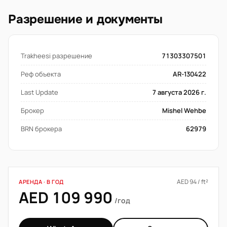
Разрешение и документы
Trakheesi разрешение
71303307501
Реф объекта
AR-130422
Last Update
7 августа 2026 г.
Брокер
Mishel Wehbe
BRN брокера
62979
AED 94 / ft²
АРЕНДА · В ГОД
AED 109 990
/год