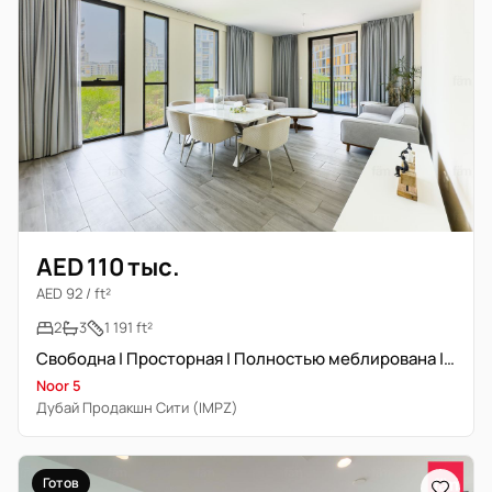
AED 110 тыс.
AED 92 / ft²
2
3
1 191 ft²
Свободна | Просторная | Полностью меблирована | 4 платежа
Noor 5
Дубай Продакшн Сити (IMPZ)
Готов