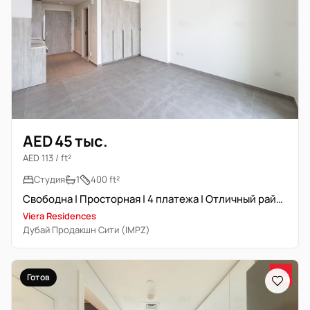
AED 45 тыс.
AED 113 / ft²
Студия
1
400 ft²
Свободна | Просторная | 4 платежа | Отличный район
Viera Residences
Дубай Продакшн Сити (IMPZ)
Готов