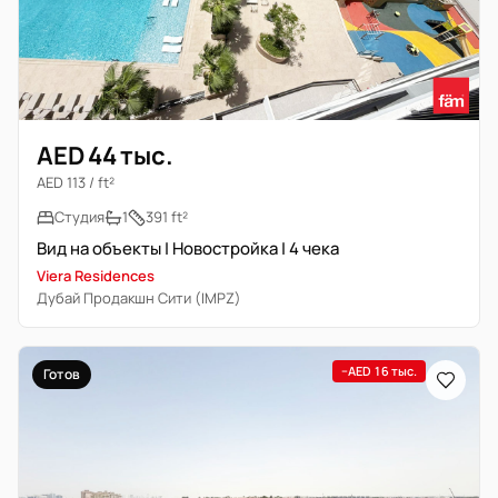
AED 44 тыс.
AED 113 / ft²
Студия
1
391 ft²
Вид на объекты | Новостройка | 4 чека
Viera Residences
Дубай Продакшн Сити (IMPZ)
−AED 16 тыс.
Готов