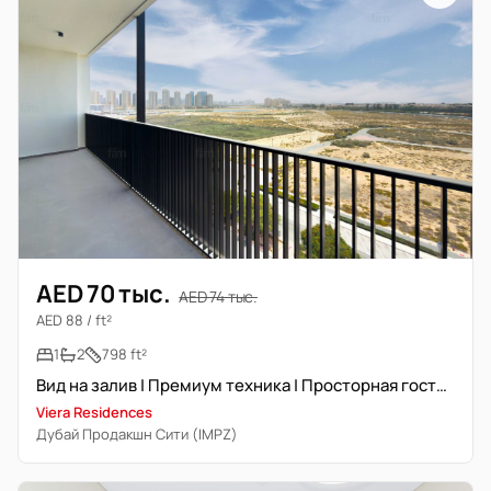
AED 70 тыс.
AED 74 тыс.
AED 88 / ft²
1
2
798 ft²
Вид на залив | Премиум техника | Просторная гостиная
Viera Residences
Дубай Продакшн Сити (IMPZ)