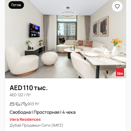
Готов
AED 110 тыс.
AED 122 / ft²
1
2
903 ft²
Свободна | Просторная | 4 чека
Viera Residences
Дубай Продакшн Сити (IMPZ)