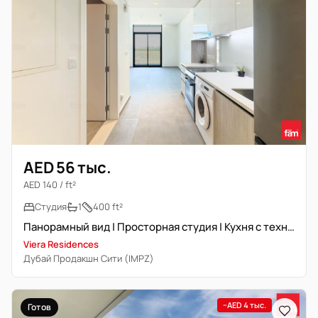
AED 56 тыс.
AED 140 / ft²
Студия
1
400 ft²
Панорамный вид | Просторная студия | Кухня с техникой
Viera Residences
Дубай Продакшн Сити (IMPZ)
−AED 4 тыс.
Готов