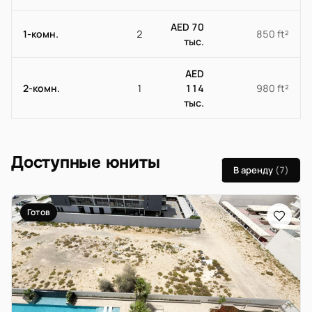
AED 70
1-комн.
2
850 ft²
тыс.
AED
2-комн.
1
114
980 ft²
тыс.
Доступные юниты
В аренду
(7)
Готов