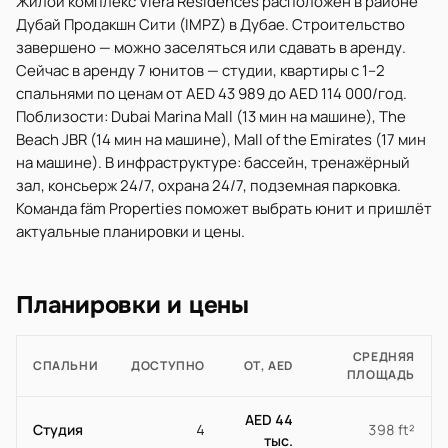
Жилой комплекс Viera Residences расположен в районе
Дубай Продакшн Сити (IMPZ) в Дубае. Строительство
завершено — можно заселяться или сдавать в аренду.
Сейчас в аренду 7 юнитов — студии, квартиры с 1–2
спальнями по ценам от AED 43 989 до AED 114 000/год.
Поблизости: Dubai Marina Mall (13 мин на машине), The
Beach JBR (14 мин на машине), Mall of the Emirates (17 мин
на машине). В инфраструктуре: бассейн, тренажёрный
зал, консьерж 24/7, охрана 24/7, подземная парковка.
Команда fäm Properties поможет выбрать юнит и пришлёт
актуальные планировки и цены.
Планировки и цены
СРЕДНЯЯ
СПАЛЬНИ
ДОСТУПНО
ОТ, AED
ПЛОЩАДЬ
AED 44
Студия
4
398 ft²
тыс.