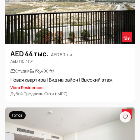
AED 44 тыс.
AED 60 тыс.
AED 110 / ft²
Студия
1
400 ft²
Новая квартира | Вид на район | Высокий этаж
Viera Residences
Дубай Продакшн Сити (IMPZ)
Готов