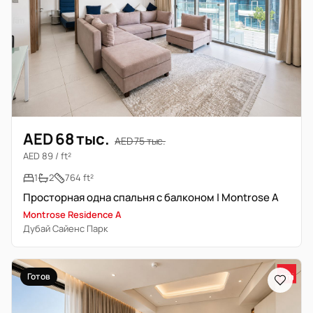
AED 68 тыс.
AED 75 тыс.
AED 89 / ft²
1
2
764 ft²
Просторная одна спальня с балконом | Montrose A
Montrose Residence A
Дубай Сайенс Парк
Готов