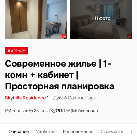
+11 фото
В АРЕНДУ
Современное жилье | 1-
комн + кабинет |
Просторная планировка
Skyhills Residence 1
·
Дубай Сайенс Парк
1
спальни
2
ванных
781
ft²
Меблирован
Описание
Удобства
Расположение
Стоимость
О 