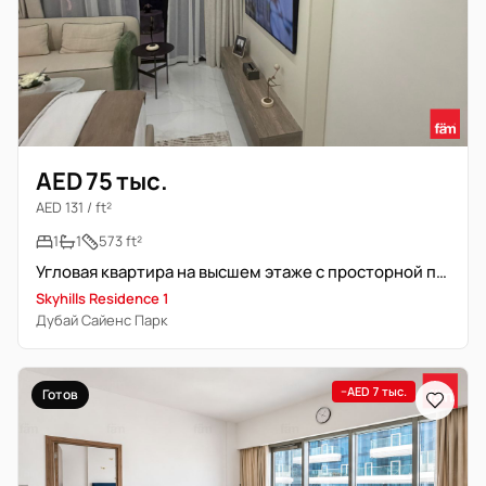
AED 75 тыс.
AED 131 / ft²
1
1
573 ft²
Угловая квартира на высшем этаже с просторной планировкой
Skyhills Residence 1
Дубай Сайенс Парк
−AED 7 тыс.
Готов