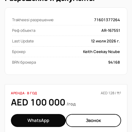
Trakheesi разрешение
71601377264
Реф объекта
AR-167551
Last Update
12 июля 2026 г.
Брокер
Keith Ceekay Ncube
BRN брокера
94168
AED 128 / ft²
АРЕНДА · В ГОД
AED 100 000
/год
WhatsApp
Звонок