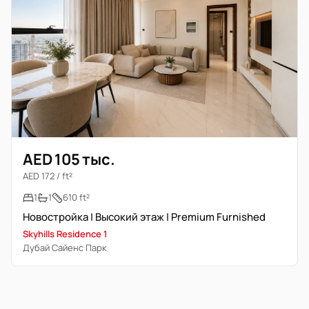
AED 105 тыс.
AED 172 / ft²
1
1
610 ft²
Новостройка | Высокий этаж | Premium Furnished
Skyhills Residence 1
Дубай Сайенс Парк