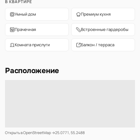
В КВАРТИРЕ
Умный дом
Премиум кухня
Прачечная
Встроенные гардеробы
Комната прислуги
Балкон / терраса
Расположение
Открыть в OpenStreetMap →
25.0771, 55.2488