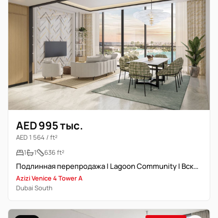
AED 995 тыс.
AED 1 564 / ft²
1
1
636 ft²
Подлинная перепродажа | Lagoon Community | Вскоре сдача
Azizi Venice 4 Tower A
Dubai South