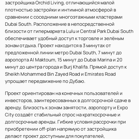
застройщика Orchid Living, отличающийся малой
плотностью застройки и интимной атмосферой в
сравнении с соседними многоэтажными кластерами
Dubai South. Расположение в непосредственной
близости от гипермаркета Lulu и Central Park Dubai South
обеспечивает удобный доступ к торговле и зелёным
зонам отдыха. Проект находится в 3 минутах от
предложенной линии метро Dubai South, 7 минут до
аэропорта Al Maktoum, 15 минут до Dubai Marina и 20
минут до центра города и Burj Khalifa. Прямой доступ к
Sheikh Mohammed Bin Zayed Road и Emirates Road
упрощает передвижение по Дубаю.
Проект ориентирован на конечных пользователей и
инвесторов, заинтересованных в долгосрочной сдаче в
аренду. Близость к зонам занятости, аэропорту и Expo
City создаёт стабильный спрос на краткосрочные и
долгосрочные аренды. Гибкие условия рассрочки при
приобретении off-plan напрямую от застройщика
делают проект доступным для покупателей,