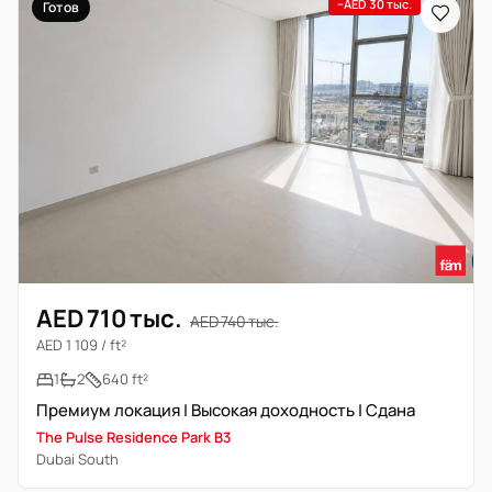
−AED 30 тыс.
Готов
AED 710 тыс.
AED 740 тыс.
AED 1 109 / ft²
1
2
640 ft²
Премиум локация | Высокая доходность | Сдана
The Pulse Residence Park B3
Dubai South