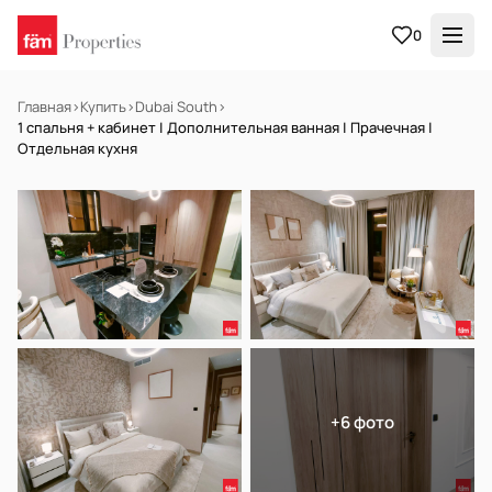
0
Главная
›
Купить
›
Dubai South
›
1 спальня + кабинет | Дополнительная ванная | Прачечная |
Отдельная кухня
НА ПРОДАЖУ
Off-plan
+6 фото