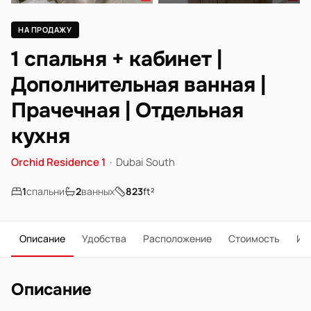
НА ПРОДАЖУ
1 спальня + кабинет |
Дополнительная ванная |
Прачечная | Отдельная
кухня
Orchid Residence 1
·
Dubai South
1
спальни
2
ванных
823
ft²
Описание
Удобства
Расположение
Стоимость
Ип
Описание