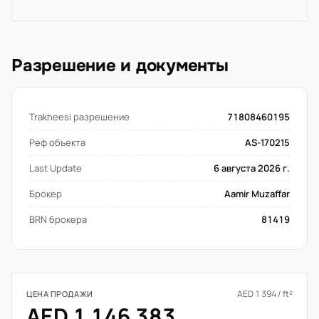
Разрешение и документы
Trakheesi разрешение
71808460195
Реф объекта
AS-170215
Last Update
6 августа 2026 г.
Брокер
Aamir Muzaffar
BRN брокера
81419
AED 1 394 / ft²
ЦЕНА ПРОДАЖИ
AED 1 146 383