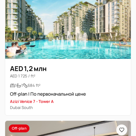
AED 1,2 млн
AED 1 725 / ft²
1
1
684 ft²
Off-plan | По первоначальной цене
Azizi Venice 7 - Tower A
Dubai South
Off-plan