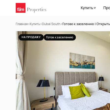
Купить
Про
Главная
›
Купить
›
Dubai South
›
Готово к заселению | Открыты
НА ПРОДАЖУ
Готов к заселению