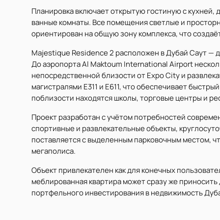
Планировка включает открытую гостиную с кухней, 
ванные комнаты. Все помещения светлые и простор
ориентирован на общую зону комплекса, что созда
Majestique Residence 2 расположен в Дубай Саут —
До аэропорта Al Maktoum International Airport неск
непосредственной близости от Expo City и развлека
магистралями E311 и E611, что обеспечивает быстрый
поблизости находятся школы, торговые центры и ре
Проект разработан с учётом потребностей совреме
спортивные и развлекательные объекты, круглосут
поставляется с выделенным парковочным местом, чт
мегаполиса.
Объект привлекателен как для конечных пользовател
меблированная квартира может сразу же приносить 
портфельного инвестирования в недвижимость Дуба