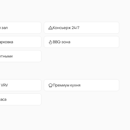
 зал
Консьерж 24/7
арковка
BBQ-зона
отными
 VRV
Премиум кухня
раса