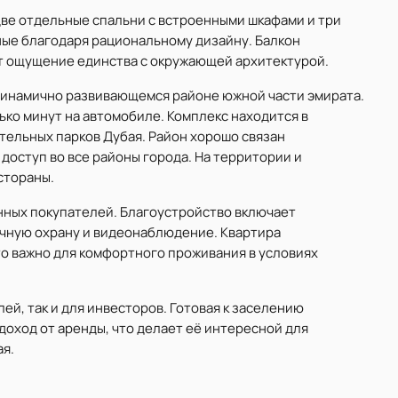
две отдельные спальни с встроенными шкафами и три
ные благодаря рациональному дизайну. Балкон
ёт ощущение единства с окружающей архитектурой.
 динамично развивающемся районе южной части эмирата.
олько минут на автомобиле. Комплекс находится в
тельных парков Дубая. Район хорошо связан
 доступ во все районы города. На территории и
стораны.
нных покупателей. Благоустройство включает
очную охрану и видеонаблюдение. Квартира
о важно для комфортного проживания в условиях
ей, так и для инвесторов. Готовая к заселению
доход от аренды, что делает её интересной для
я.