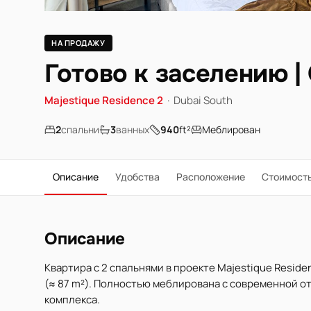
НА ПРОДАЖУ
Готово к заселению |
Majestique Residence 2
·
Dubai South
2
спальни
3
ванных
940
ft²
Меблирован
Описание
Удобства
Расположение
Стоимост
Описание
Квартира с 2 спальнями в проекте Majestique Residen
(≈ 87 m²). Полностью меблирована с современной о
комплекса.