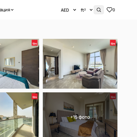
ация
0
+15 фото