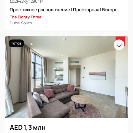
2
2
1 296 ft²
Престижное расположение | Просторная | Вскоре сдача
The Eighty Three
Dubai South
Готов
AED 1,3 млн