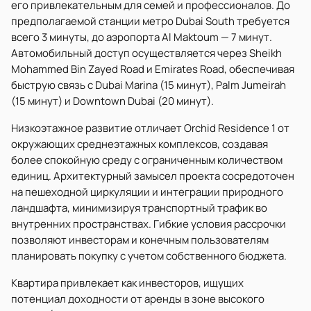
его привлекательным для семей и профессионалов. До
предполагаемой станции метро Dubai South требуется
всего 3 минуты, до аэропорта Al Maktoum — 7 минут.
Автомобильный доступ осуществляется через Sheikh
Mohammed Bin Zayed Road и Emirates Road, обеспечивая
быструю связь с Dubai Marina (15 минут), Palm Jumeirah
(15 минут) и Downtown Dubai (20 минут).
Низкоэтажное развитие отличает Orchid Residence 1 от
окружающих среднеэтажных комплексов, создавая
более спокойную среду с ограниченным количеством
единиц. Архитектурный замысел проекта сосредоточен
на пешеходной циркуляции и интеграции природного
ландшафта, минимизируя транспортный трафик во
внутренних пространствах. Гибкие условия рассрочки
позволяют инвесторам и конечным пользователям
планировать покупку с учетом собственного бюджета.
Квартира привлекает как инвесторов, ищущих
потенциал доходности от аренды в зоне высокого