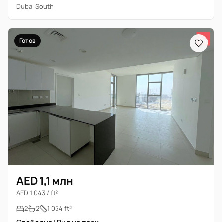
Dubai South
Готов
AED 1,1 млн
AED 1 043 / ft²
2
2
1 054 ft²