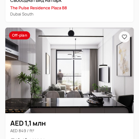
Свободна | Вид на парк
The Pulse Residence Plaza B8
Dubai South
Off-plan
AED 1,1 млн
AED 849 / ft²