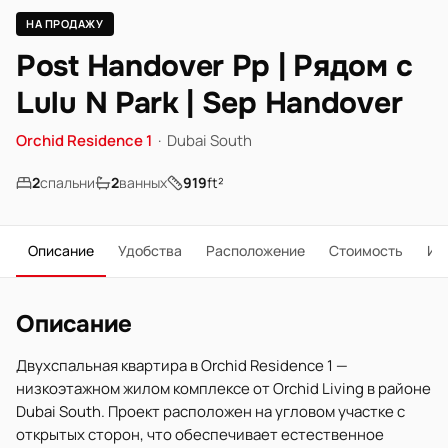
НА ПРОДАЖУ
Post Handover Pp | Рядом с
Lulu N Park | Sep Handover
Orchid Residence 1
·
Dubai South
2
спальни
2
ванных
919
ft²
Описание
Удобства
Расположение
Стоимость
Ип
Описание
Двухспальная квартира в Orchid Residence 1 —
низкоэтажном жилом комплексе от Orchid Living в районе
Dubai South. Проект расположен на угловом участке с
открытых сторон, что обеспечивает естественное