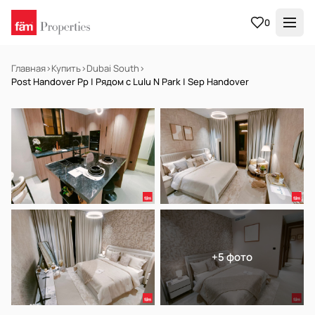
0
Главная
›
Купить
›
Dubai South
›
Post Handover Pp | Рядом с Lulu N Park | Sep Handover
НА ПРОДАЖУ
Off-plan
+5 фото