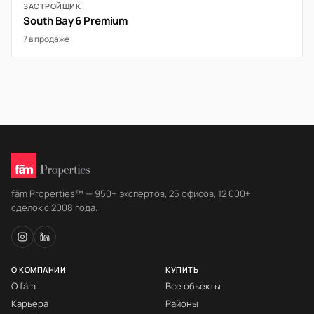
ЗАСТРОЙЩИК
South Bay 6 Premium
7 в продаже
fäm Properties™ — 950+ экспертов, 25 офисов, 12 000+
сделок с 2008 года.
О КОМПАНИИ
КУПИТЬ
О fäm
Все объекты
Карьера
Районы