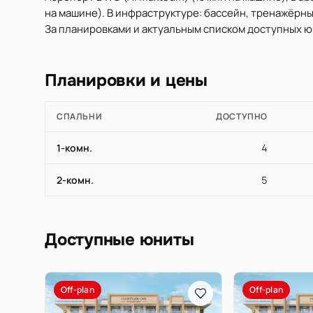
на машине). В инфраструктуре: бассейн, тренажёрный
За планировками и актуальным списком доступных юн
Планировки и цены
СПАЛЬНИ
ДОСТУПНО
1-комн.
4
2-комн.
5
Доступные юниты
Off-plan
Off-plan