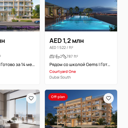
лн
AED 1,2 млн
AED 1 522 / ft²
²
1
2
787 ft²
Эксклюзива | Готово за 14 месяцев | Post-Handover Plan
Рядом со школой Gems | Готово через 14 месяцев
Courtyard One
Dubai South
Off-plan