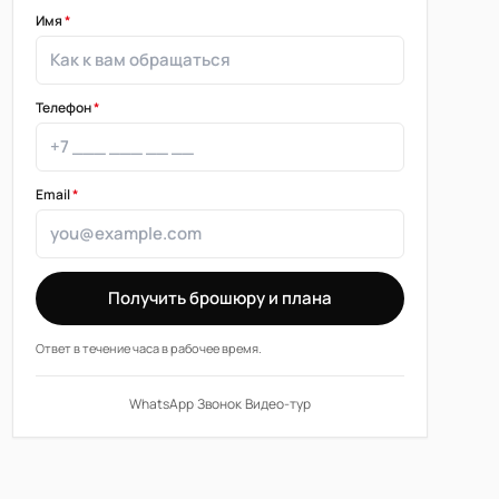
Имя
*
Телефон
*
Email
*
Получить брошюру и плана
Ответ в течение часа в рабочее время.
WhatsApp
·
Звонок
·
Видео-тур