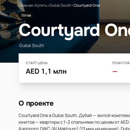
Главная
›
Купить
›
Dubai South
›
Courtyard One
Готов
Courtyard On
·
Dubai South
СТАРТ ЦЕНЫ
ПЛАН ПЛА
AED 1,1 млн
—
О проекте
Courtyard One в Dubai South, Дубай — жилой комплек
юнитов — квартиры с 1–2 спальнями по ценам от AED 1
Аэропорт DWC (Al Maktoum) (13 мин на машине), Dubai