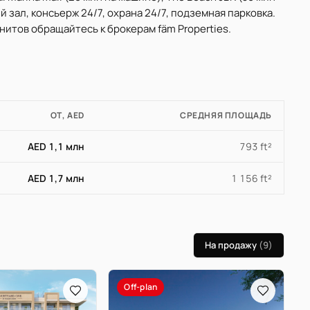
 зал, консьерж 24/7, охрана 24/7, подземная парковка.
итов обращайтесь к брокерам fäm Properties.
ОТ, AED
СРЕДНЯЯ ПЛОЩАДЬ
AED 1,1 млн
793 ft²
AED 1,7 млн
1 156 ft²
На продажу
(9)
Off-plan