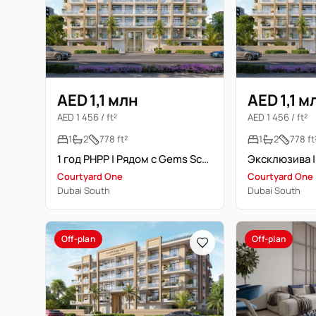
AED 1,1 млн
AED 1,1 м
AED 1 456 / ft²
AED 1 456 / ft²
1
2
778 ft²
1
2
778 ft
1 год PHPP | Рядом с Gems School | Полностью отделана
Courtyard One
Courtyard One
Dubai South
Dubai South
Off-plan
Off-plan