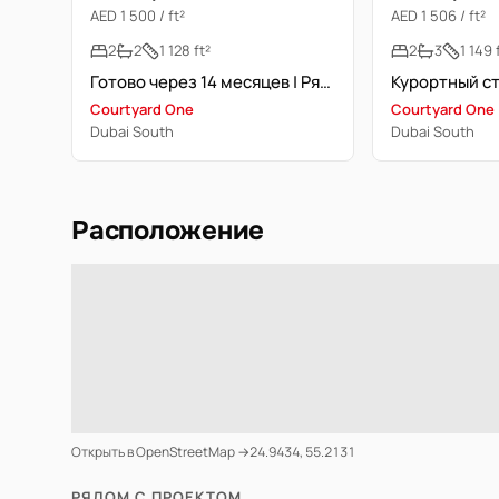
AED 1 500 / ft²
AED 1 506 / ft²
2
2
1 128 ft²
2
3
1 149 
Готово через 14 месяцев | Рядом Gems Founders Schools
Courtyard One
Courtyard One
Dubai South
Dubai South
Расположение
Открыть в OpenStreetMap →
24.9434, 55.2131
РЯДОМ С ПРОЕКТОМ