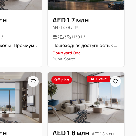
млн
AED 1,7 млн
AED 1 478 / ft²
ft²
2
3
1 139 ft²
Пешком до школы | Премиум 2-спальня
Пешеходная доступность к школе | Premium 2 спальни
Courtyard One
Dubai South
−AED 6 тыс.
Off-plan
млн
AED 1,8 млн
AED 1,8 млн