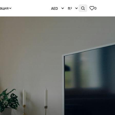
ация
0