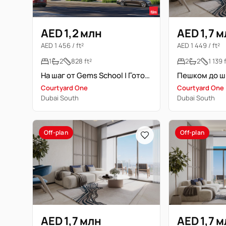
AED 1,2 млн
AED 1,7 
AED 1 456 / ft²
AED 1 449 / ft²
1
2
828 ft²
2
2
1 139 
На шаг от Gems School | Готово через 14 месяцев
Courtyard One
Courtyard One
Dubai South
Dubai South
Off-plan
Off-plan
AED 1,7 млн
AED 1,7 