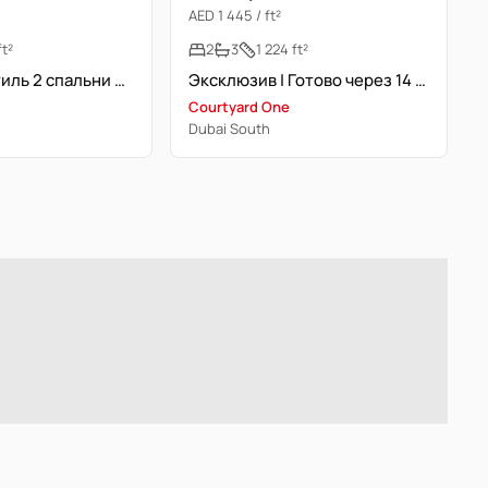
AED 1 445 / ft²
ft²
2
3
1 224 ft²
Курортный стиль 2 спальни + комната для прислуги | Рядом с Gems School
Эксклюзив | Готово через 14 месяцев | Post-Handover Plan
Courtyard One
Dubai South