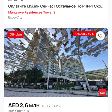
Оплатите 1.15млн Сейчас | Остальное По PHPP | Скорая Передача
Mangrove Residences Tower 2
Expo City
−AED 250 тыс.
Off-plan
AED 2,6 млн
AED 2,8 млн
AED 1 887 / ft²