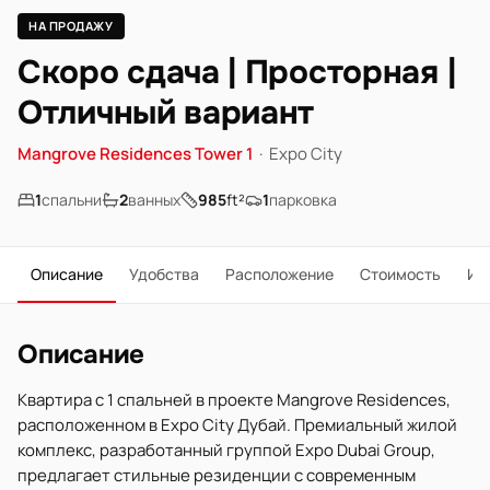
НА ПРОДАЖУ
Скоро сдача | Просторная |
Отличный вариант
Mangrove Residences Tower 1
·
Expo City
1
спальни
2
ванных
985
ft²
1
парковка
Описание
Удобства
Расположение
Стоимость
Ип
Описание
Квартира с 1 спальней в проекте Mangrove Residences,
расположенном в Expo City Дубай. Премиальный жилой
комплекс, разработанный группой Expo Dubai Group,
предлагает стильные резиденции с современным