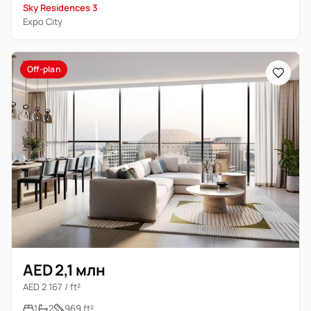
Sky Residences 3
Expo City
Off-plan
AED 2,1 млн
AED 2 167 / ft²
1
2
969 ft²