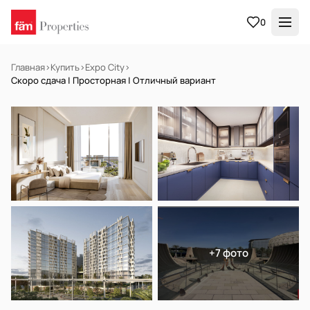
0
Главная
›
Купить
›
Expo City
›
Скоро сдача | Просторная | Отличный вариант
НА ПРОДАЖУ
Off-plan
+7 фото