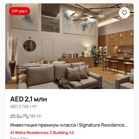
Off-plan
AED 2,1 млн
AED 2 706 / ft²
1
2
785 ft²
Инвестиция премиум-класса | Signature Residences у метро Экспо
Al Waha Residences 2 Building 42
Expo City