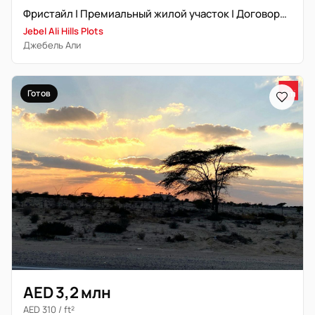
Фристайл | Премиальный жилой участок | Договорная цена
Jebel Ali Hills Plots
Джебель Али
Готов
AED 3,2 млн
AED 310 / ft²