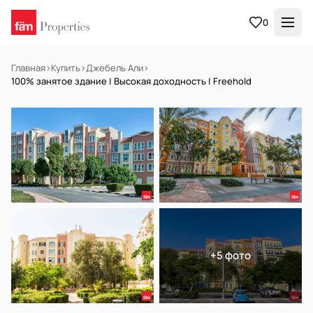
0
Главная
›
Купить
›
Джебель Али
›
100% занятое здание | Высокая доходность | Freehold
НА ПРОДАЖУ
Готов к заселению
+5 фото