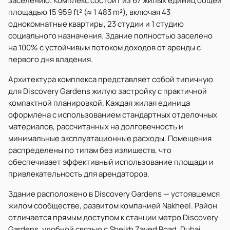
заселению. Комплекс состоит из 67 жилых единиц общей
площадью 15 959 ft² (≈ 1 483 m²), включая 43
однокомнатные квартиры, 23 студии и 1 студию
социального назначения. Здание полностью заселено
на 100% с устойчивым потоком доходов от аренды с
первого дня владения.
Архитектура комплекса представляет собой типичную
для Discovery Gardens жилую застройку с практичной
компактной планировкой. Каждая жилая единица
оформлена с использованием стандартных отделочных
материалов, рассчитанных на долговечность и
минимальные эксплуатационные расходы. Помещения
распределены по типам без излишеств, что
обеспечивает эффективный использование площади и
привлекательность для арендаторов.
Здание расположено в Discovery Gardens — устоявшемся
жилом сообществе, развитом компанией Nakheel. Район
отличается прямым доступом к станции метро Discovery
Gardens, удобной связью с Sheikh Zayed Road, Dubai