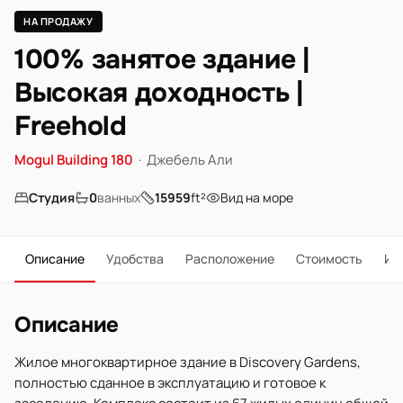
НА ПРОДАЖУ
100% занятое здание |
Высокая доходность |
Freehold
Mogul Building 180
·
Джебель Али
Студия
0
ванных
15959
ft²
Вид на море
Описание
Удобства
Расположение
Стоимость
Ип
Описание
Жилое многоквартирное здание в Discovery Gardens,
полностью сданное в эксплуатацию и готовое к