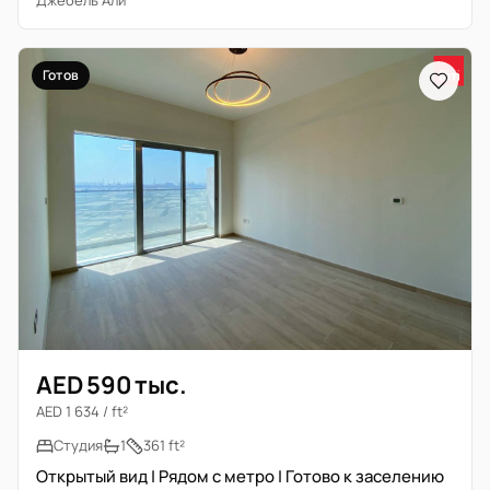
Джебель Али
Готов
AED 590 тыс.
AED 1 634 / ft²
Студия
1
361 ft²
Открытый вид | Рядом с метро | Готово к заселению