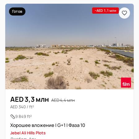
−AED 1,1 млн
Готов
AED 3,3 млн
AED 4,4 млн
AED 340 / ft²
9 849 ft²
Хорошее вложение | G+1 | Фаза 10
Jebel Ali Hills Plots