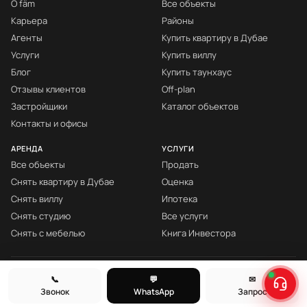
О fäm
Все объекты
Карьера
Районы
Агенты
Купить квартиру в Дубае
Услуги
Купить виллу
Блог
Купить таунхаус
Отзывы клиентов
Off-plan
Застройщики
Каталог объектов
Контакты и офисы
АРЕНДА
УСЛУГИ
Все объекты
Продать
Снять квартиру в Дубае
Оценка
Снять виллу
Ипотека
Снять студию
Все услуги
Снять с мебелью
Книга Инвестора
© fäm Properties™ · ORN 1858 · С 2008
📞
💬
✉
Звонок
WhatsApp
Запрос