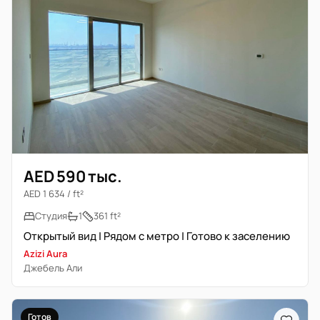
AED 590 тыс.
AED 1 634 / ft²
Студия
1
361 ft²
Открытый вид | Рядом с метро | Готово к заселению
Azizi Aura
Джебель Али
Готов