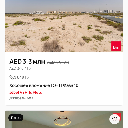
AED 3,3 млн
AED 4,4 млн
AED 340 / ft²
9 849 ft²
Хорошее вложение | G+1 | Фаза 10
Jebel Ali Hills Plots
Джебель Али
Готов