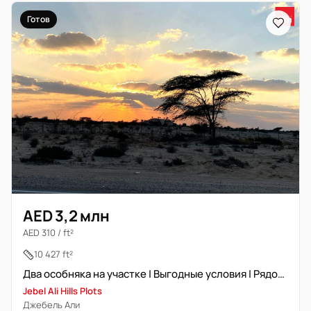
Готов
AED 3,2 млн
AED 310 / ft²
10 427 ft²
Два особняка на участке | Выгодные условия | Рядом парк
Jebel Ali Hills Plots
Джебель Али