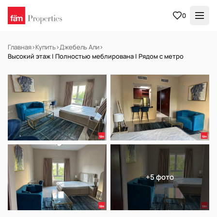
0
Главная
›
Купить
›
Джебель Али
›
Высокий этаж | Полностью меблирована | Рядом с метро
НА ПРОДАЖУ
Готов к заселению
+5 фото