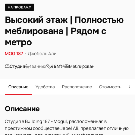
НА ПРОДАЖУ
Высокий этаж | Полностью
меблирована | Рядом с
метро
MOG 187
·
Джебель Али
Студия
1
ванных
464
ft²
Меблирован
Описание
Удобства
Расположение
Стоимость
Ип
Описание
Студия в Building 187 - Mogul, расположенная в
престижном сообществе Jebel Ali, предлагает отличную