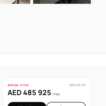
AED 475 / ft²
АРЕНДА · В ГОД
AED 485 925
/год