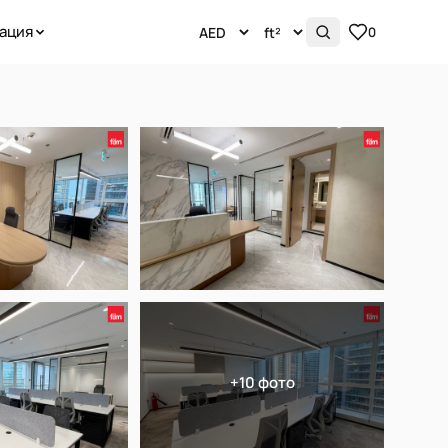
ация
0
+10 фото