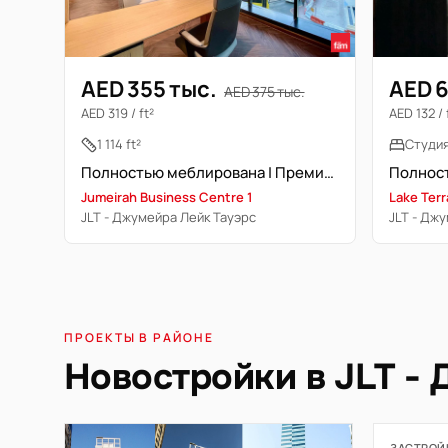
AED 355 тыс.
AED 6
AED 375 тыс.
AED 319 / ft²
AED 132 / 
1 114 ft²
Студи
Полностью меблирована | Премиум отделка | Метро
Jumeirah Business Centre 1
Lake Ter
JLT - Джумейра Лейк Тауэрс
JLT - Дж
ПРОЕКТЫ В РАЙОНЕ
Новостройки в JLT -
ЗАСТРОЙ