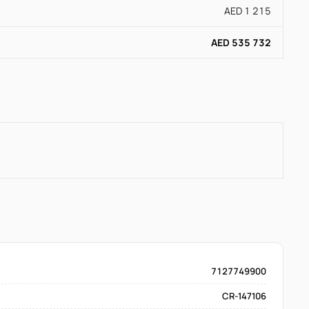
AED 1 215
AED 535 732
7127749900
CR-147106