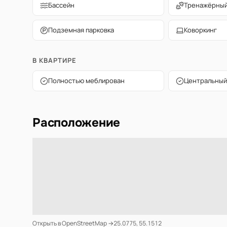
Бассейн
Тренажёрный
Подземная парковка
Коворкинг
В КВАРТИРЕ
Полностью меблирован
Центральный
Расположение
Открыть в OpenStreetMap →
25.0775, 55.1512