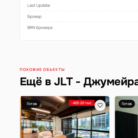
Last Update
Брокер
BRN брокера
ПОХОЖИЕ ОБЪЕКТЫ
Ещё в JLT - Джумейр
−AED 20 тыс.
Готов
Готов