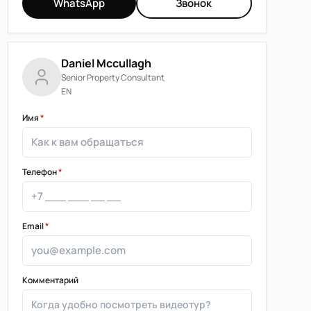
WhatsApp
Звонок
Daniel Mccullagh
Senior Property Consultant
EN
Имя
*
Телефон
*
Email
*
Комментарий