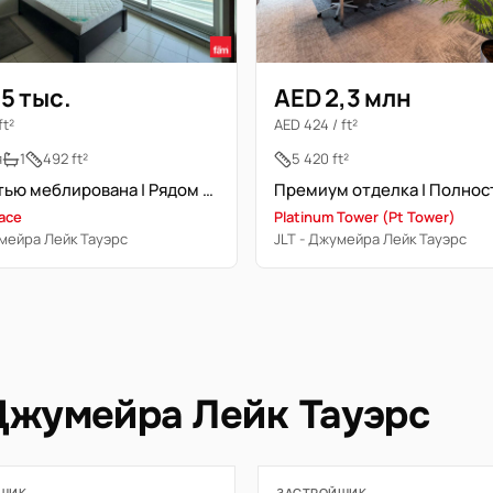
5 тыс.
AED 2,3 млн
ft²
AED 424 / ft²
я
1
492 ft²
5 420 ft²
Полностью меблирована | Рядом с метро | Свободна
race
Platinum Tower (Pt Tower)
умейра Лейк Тауэрс
JLT - Джумейра Лейк Тауэрс
 Джумейра Лейк Тауэрс
ЩИК
ЗАСТРОЙЩИК