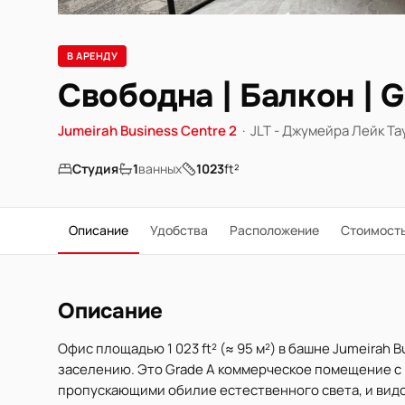
В АРЕНДУ
Свободна | Балкон | 
Jumeirah Business Centre 2
·
JLT - Джумейра Лейк Та
Студия
1
ванных
1023
ft²
Описание
Удобства
Расположение
Стоимост
Описание
Офис площадью 1 023 ft² (≈ 95 м²) в башне Jumeirah 
заселению. Это Grade A коммерческое помещение с 
пропускающими обилие естественного света, и вид