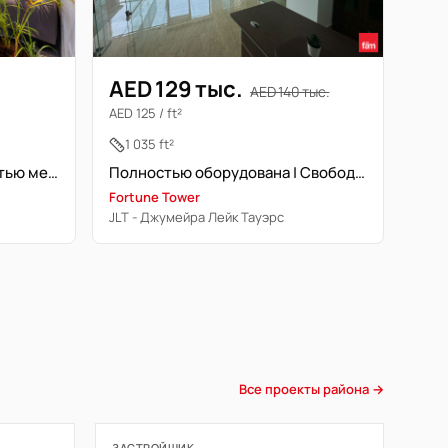
AED 129 тыс.
AED 140 тыс.
AED 125 / ft²
1 035 ft²
Премиум отделка | Полностью меблирована | Свободна | DMCC
Полностью оборудована | Свободна | DMCC
Fortune Tower
JLT - Джумейра Лейк Тауэрс
Все проекты района →
ЗАСТРОЙЩИК