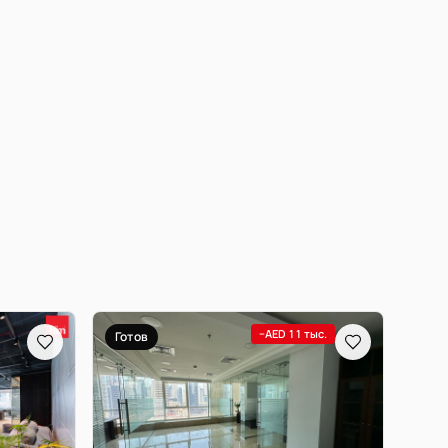
−AED 11 тыс.
Готов