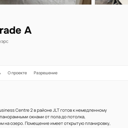
Grade A
уэрс
ь
О проекте
Разрешение
Business Centre 2 в районе JLT готов к немедленному
панорамными окнами от пола до потолка,
ом на озеро. Помещение имеет открытую планировку,