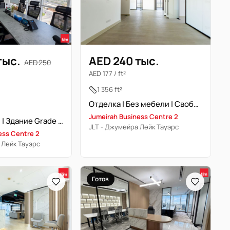
тыс.
AED 240 тыс.
AED 250
AED 177 / ft²
1 356 ft²
Отделка | Без мебели | Свободна | DMCC | Перегородки
Jumeirah Business Centre 2
Разделённый | Здание Grade A | Специалист по сообществу
JLT - Джумейра Лейк Тауэрс
ess Centre 2
 Лейк Тауэрс
Готов