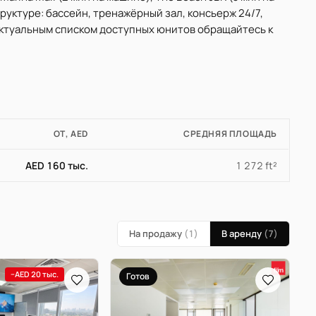
труктуре: бассейн, тренажёрный зал, консьерж 24/7,
 актуальным списком доступных юнитов обращайтесь к
ОТ, AED
СРЕДНЯЯ ПЛОЩАДЬ
AED 160 тыс.
1 272 ft²
На продажу
(1)
В аренду
(7)
−AED 20 тыс.
Готов