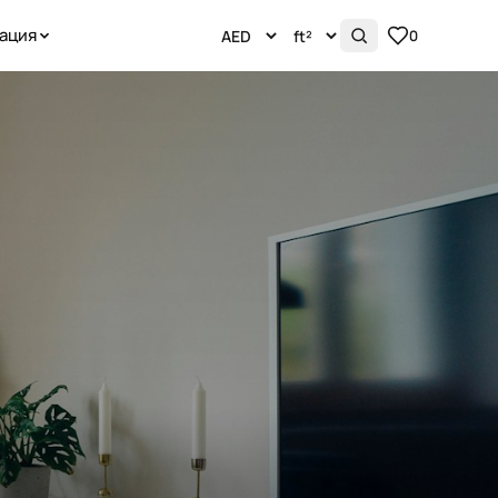
ация
0