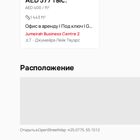
AED 577 тыс.
AED 400 / ft²
1 443 ft²
Офис в аренду | Под ключ | Grade A | JLT
Jumeirah Business Centre 2
JLT - Джумейра Лейк Тауэрс
Расположение
Открыть в OpenStreetMap →
25.0775, 55.1512