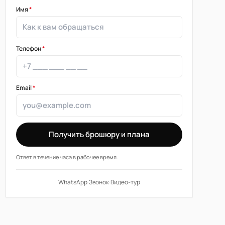
Имя
*
Телефон
*
Email
*
Получить брошюру и плана
Ответ в течение часа в рабочее время.
WhatsApp
·
Звонок
·
Видео-тур