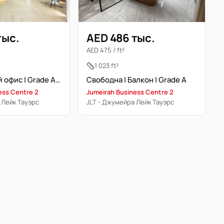
тыс.
AED 486 тыс.
AED 475 / ft²
1 023 ft²
Люкс готовый офис | Grade A | JLT специалист
Свободна | Балкон | Grade A
ess Centre 2
Jumeirah Business Centre 2
 Лейк Тауэрс
JLT - Джумейра Лейк Тауэрс