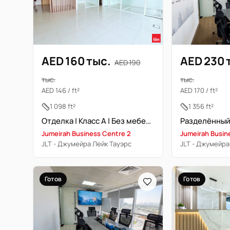
AED 160 тыс.
AED 230 
AED 190
тыс.
тыс.
AED 146 / ft²
AED 170 / ft²
1 098 ft²
1 356 ft²
Отделка | Класс A | Без мебели | Свободна | DMCC
Jumeirah Business Centre 2
Jumeirah Busin
JLT - Джумейра Лейк Тауэрс
JLT - Джумейра
Готов
Готов