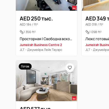
AED 250 тыс.
AED 349 
AED 184 / ft²
AED 318 / ft²
1 356 ft²
1 098 ft²
Просторная | Свободна вскоре | Готово к заселению | Прайм-локация
Jumeirah Business Centre 2
Jumeirah Busin
JLT - Джумейра Лейк Тауэрс
JLT - Джумейра
Готов