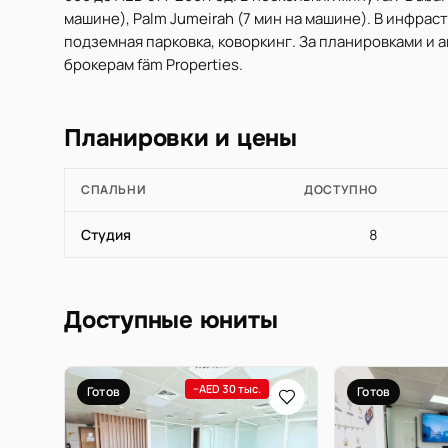
машине), Palm Jumeirah (7 мин на машине). В инфрас
подземная парковка, коворкинг. За планировками и
брокерам fäm Properties.
Планировки и цены
СПАЛЬНИ
ДОСТУПНО
Студия
8
Доступные юниты
−AED 30 тыс.
Готов
Готов