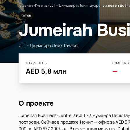
Главная
›
Купить
›
JLT - Джумейра Лейк Тауэрс
›
Jumeirah Busin
Готов
Jumeirah Busi
·
JLT - Джумейра Лейк Тауэрс
СТАРТ ЦЕНЫ
ПЛАН ПЛА
AED 5,8 млн
—
О проекте
Jumeirah Business Centre 2 в JLT - Джумейра Лейк Т
построен. Сейчас в продаже 1 юнит — офис за AED 5 
000 до AED 577 200/год. В нескольких минутах: Dubai 