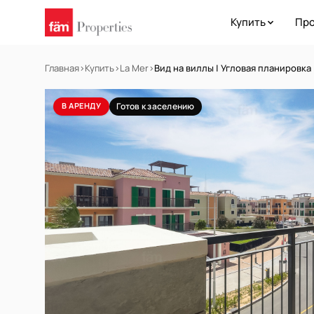
Купить
Про
Главная
›
Купить
›
La Mer
›
Вид на виллы | Угловая планировка
В АРЕНДУ
Готов к заселению