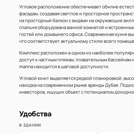
Угловое расположение обеспечивает обилие естес
фасадам, создавая светлое и просторное пространс
на просторный балкон с видами на окружающие виллы
спальня оборудована ванной комнатой и встроенным
гостей или домашнего офиса. Современная кухня в
что соответствует актуальному стилю всего помеще
Комплекс расположен в одном из наиболее популяр
доступ к частным пляжам, плавательным бассейнам 
marina находится в шаговой доступности.
Угловой юнит выделяется редкой планировкой, выс
находка на современном рынке аренды Дубая. Подход
инвесторов, ищущих объект с потенциалом доходнос
Удобства
В ЗДАНИИ