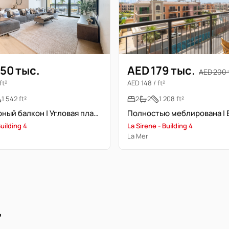
50 тыс.
AED 179 тыс.
AED 200 
ft²
AED 148 / ft²
1 542 ft²
2
2
1 208 ft²
Просторный балкон | Угловая планировка | Вид на море
uilding 4
La Sirene - Building 4
La Mer
r