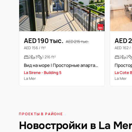
AED 190 тыс.
AED 2
AED 215 тыс.
AED 156 / ft²
AED 162 / 
2
3
1 216 ft²
2
2
Вид на море | Просторные апартаменты | Двойной балкон
La Sirene - Building 5
La Cote B
La Mer
La Mer
ПРОЕКТЫ В РАЙОНЕ
Новостройки в La Me