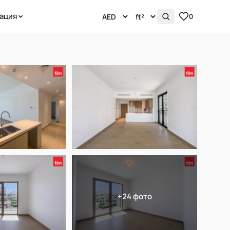
ация
0
+24 фото