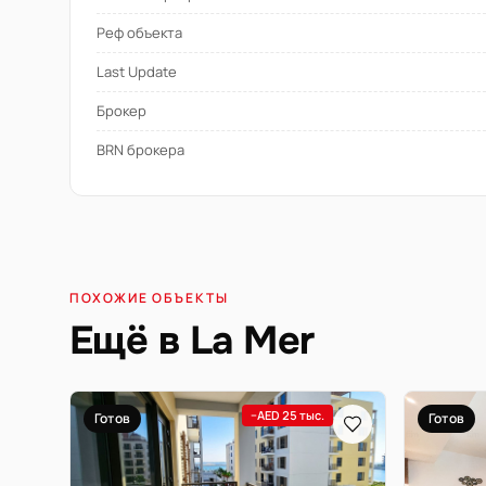
Реф объекта
Last Update
Брокер
BRN брокера
ПОХОЖИЕ ОБЪЕКТЫ
Ещё в La Mer
−AED 25 тыс.
Готов
Готов