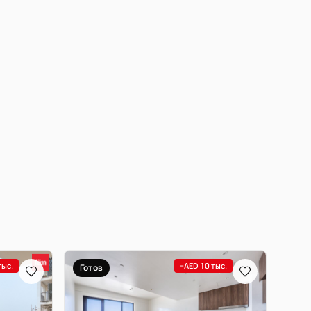
тыс.
−AED 10 тыс.
Готов