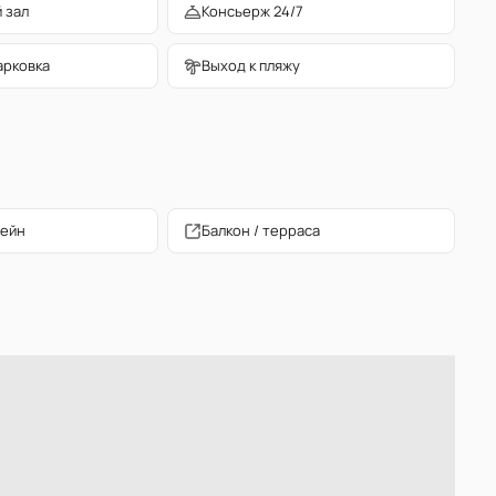
 зал
Консьерж 24/7
арковка
Выход к пляжу
сейн
Балкон / терраса