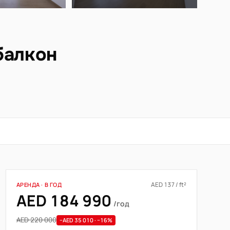
балкон
AED 137 / ft²
АРЕНДА · В ГОД
AED 184 990
/год
AED 220 000
−AED 35 010 · −16%