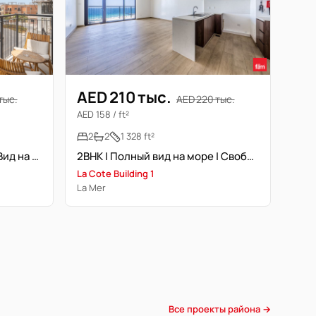
AED 210 тыс.
тыс.
AED 220 тыс.
AED 158 / ft²
2
2
1 328 ft²
Полностью меблирована | Вид на виллы | Большой балкон
2BHK | Полный вид на море | Свободна в ближайшее время
La Cote Building 1
La Mer
Все проекты района →