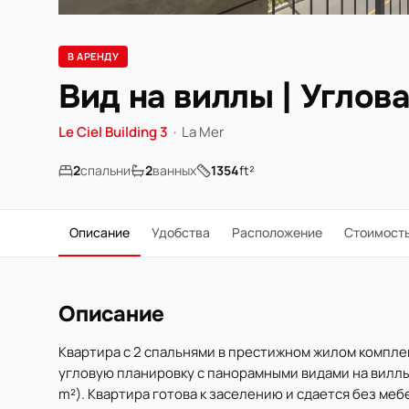
В АРЕНДУ
Вид на виллы | Углов
Le Ciel Building 3
·
La Mer
2
спальни
2
ванных
1354
ft²
Описание
Удобства
Расположение
Стоимост
Описание
Квартира с 2 спальнями в престижном жилом комплекс
угловую планировку с панорамными видами на виллы 
m²). Квартира готова к заселению и сдается без меб