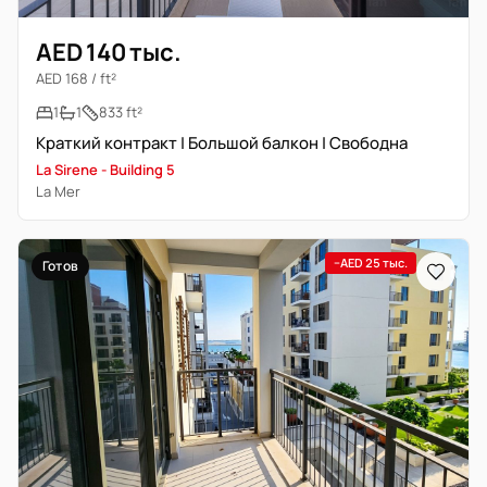
AED 140 тыс.
AED 168 / ft²
1
1
833 ft²
Краткий контракт | Большой балкон | Свободна
La Sirene - Building 5
La Mer
−AED 25 тыс.
Готов