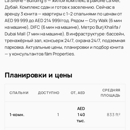
La Sirene - Building 5 — жилой комплекс в районе La Mer,
Дубай. Комплекс сдан и готов к заселению. Сейчас в
аренду 3 юнита — квартиры с 1–2 спальнями по ценам от
AED 99 999 до AED 214 999/год. Рядом — City Walk (6 мин
на машине), DIFC (6 мин на машине), Метро Burj Khalifa /
Dubai Mall (7 мин на машине). В инфраструктуре: бассейн,
тренажёрный зал, консьерж 24/7, охрана 24/7, подземная
парковка. Актуальные цены, планировки и подбор юнита
— у консультантов fäm Properties.
Планировки и цены
СРЕДНЯЯ
СПАЛЬНИ
ДОСТУПНО
ОТ, AED
ПЛОЩАДЬ
AED
1-комн.
1
140
833 ft²
тыс.