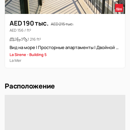
AED 190 тыс.
AED 215 тыс.
AED 156 / ft²
2
3
1 216 ft²
Вид на море | Просторные апартаменты | Двойной балкон
La Sirene - Building 5
La Mer
Расположение