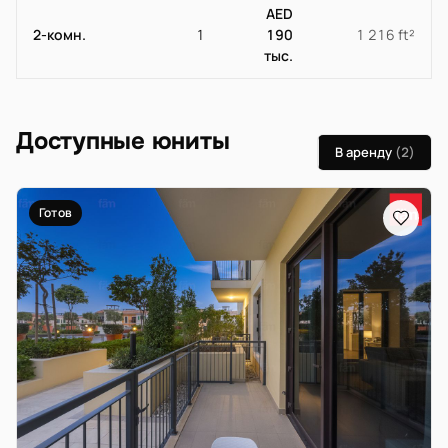
AED
2-комн.
1
190
1 216 ft²
тыс.
Доступные юниты
В аренду
(2)
Готов