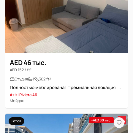
AED 46 тыс.
AED 152 / ft²
Студия
1
302 ft²
Полностью меблирована | Премиальная локация | Вид на Бульвар
Azizi Riviera 46
Мейдан
−AED 30 тыс.
Готов