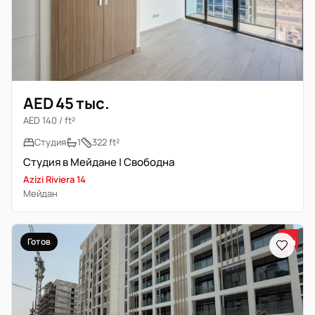
AED 45 тыс.
AED 140 / ft²
Студия
1
322 ft²
Студия в Мейдане | Свободна
Azizi Riviera 14
Мейдан
Готов