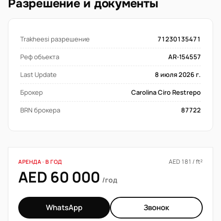
Разрешение и документы
Trakheesi разрешение
71230135471
Реф объекта
AR-154557
Last Update
8 июля 2026 г.
Брокер
Carolina Ciro Restrepo
BRN брокера
87722
AED 181 / ft²
АРЕНДА · В ГОД
AED 60 000
/год
WhatsApp
Звонок