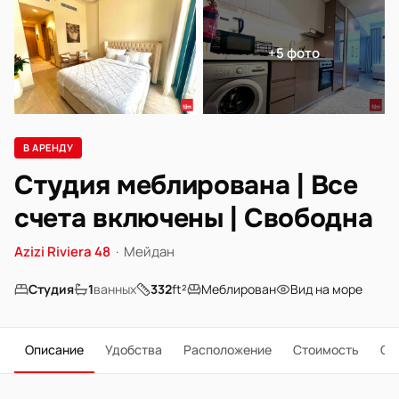
+5 фото
В АРЕНДУ
Студия меблирована | Все
счета включены | Свободна
Azizi Riviera 48
·
Мейдан
Студия
1
ванных
332
ft²
Меблирован
Вид на море
Описание
Удобства
Расположение
Стоимость
О 