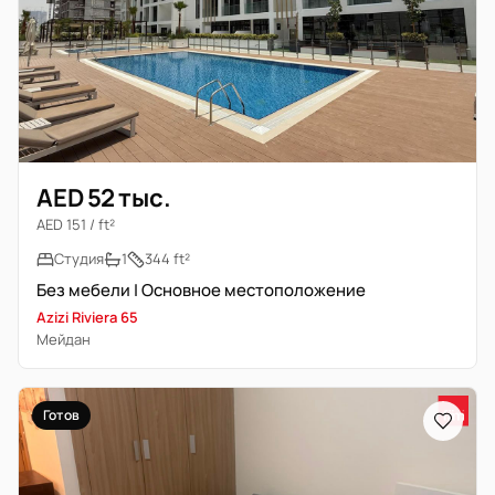
AED 52 тыс.
AED 151 / ft²
Студия
1
344 ft²
Без мебели | Основное местоположение
Azizi Riviera 65
Мейдан
Готов