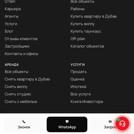
О fäm
Все объекты
Карьера
Районы
Агенты
Купить квартиру в Дубае
Услуги
Купить виллу
Блог
Купить таунхаус
Отзывы клиентов
Off-plan
Застройщики
Каталог объектов
Контакты и офисы
АРЕНДА
УСЛУГИ
Все объекты
Продать
Снять квартиру в Дубае
Оценка
Снять виллу
Ипотека
Снять студию
Все услуги
Снять с мебелью
Книга Инвестора
© fäm Properties™ · ORN 1858 · С 2008
📞
💬
✉
Звонок
WhatsApp
Запрос