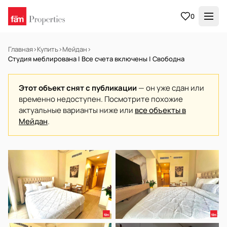
0
Главная
›
Купить
›
Мейдан
›
Студия меблирована | Все счета включены | Свободна
Этот объект снят с публикации
— он уже сдан или
временно недоступен. Посмотрите похожие
актуальные варианты ниже или
все объекты в
Мейдан
.
В АРЕНДУ
Готов к заселению