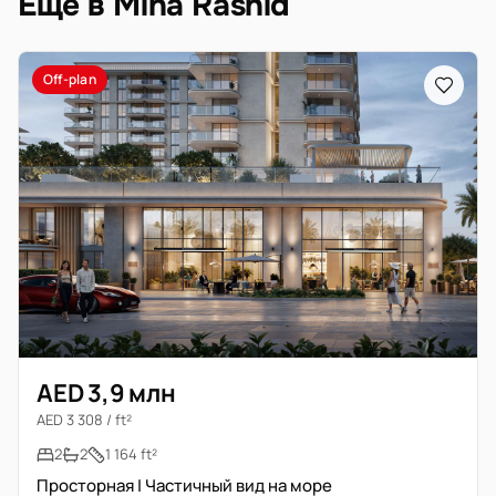
Ещё в Mina Rashid
Off-plan
AED 3,9 млн
AED 3 308 / ft²
2
2
1 164 ft²
Просторная | Частичный вид на море