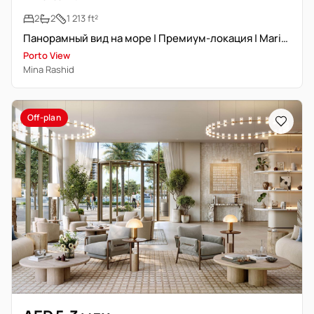
2
2
1 213 ft²
Панорамный вид на море | Премиум-локация | Marina Community
Porto View
Mina Rashid
Off-plan