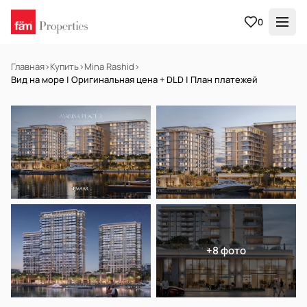
0
Главная
›
Купить
›
Mina Rashid
›
Вид на море | Оригинальная цена + DLD | План платежей
НА ПРОДАЖУ
Off-plan
+8 фото