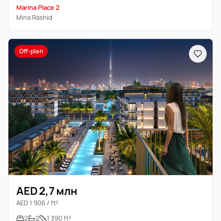
Marina Place 2
Mina Rashid
Off-plan
AED 2,7 млн
AED 1 906 / ft²
2
2
1 390 ft²