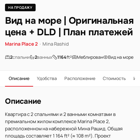
НА ПРОДАЖУ
Вид на море | Оригинальная
цена + DLD | План платежей
Marina Place 2
·
Mina Rashid
2
спальни
2
ванных
1164
ft²
Меблирован
Вид на море
Описание
Удобства
Расположение
Стоимость
Ип
Описание
Квартира с 2 спальнями и 2 ванными комнатами в
премиальном жилом комплексе Marina Place 2,
расположенном на набережной Мина Рашид. Общая
площадь составляет 1 164 ft² (≈ 108 m²). Проект