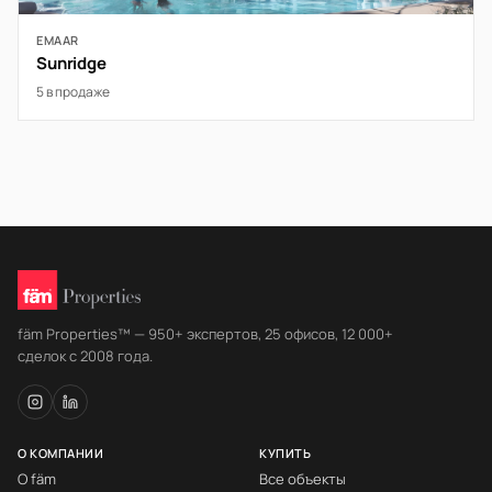
EMAAR
Sunridge
5 в продаже
fäm Properties™ — 950+ экспертов, 25 офисов, 12 000+
сделок с 2008 года.
О КОМПАНИИ
КУПИТЬ
О fäm
Все объекты