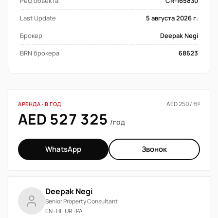
Реф объекта
CR-165830
Last Update
5 августа 2026 г.
Брокер
Deepak Negi
BRN брокера
68623
AED 250 / ft²
АРЕНДА · В ГОД
AED 527 325
/год
WhatsApp
Звонок
Deepak Negi
Senior Property Consultant
EN · HI · UR · PA