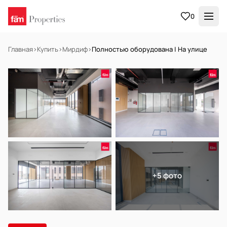
0
Главная
›
Купить
›
Мирдиф
›
Полностью оборудована | На улице
В АРЕНДУ
Готов к заселению
+5 фото