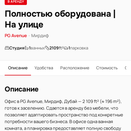
В АРЕНДУ
Полностью оборудована |
На улице
PG Avenue
·
Мирдиф
Студия
1
ванных
2109
ft²
1
парковка
Описание
Удобства
Расположение
Стоимость
О 
Описание
Офис в PG Avenue, Мирдиф, Дубай — 2 109 ft² (≈ 196 m²),
готов к заселению. Сдается в аренду без мебели, что
позволяет адаптировать пространство под конкретные
потребности вашего бизнеса. В офисе одна ванная
комната, а планировка предоставляет полную свободу