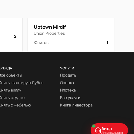
Uptown Mirdif
Union Properties
2
Юнитов
1
АРЕНДА
УСЛУГИ
Все объекты
Продать
Снять квартиру в Дубае
Оценка
Снять виллу
Ипотека
Снять студию
Все услуги
Снять с мебелью
Книга Инвестора
Аида
AI-консультант