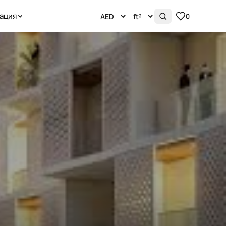
ация
0