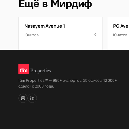
Ещё в Мирдиф
Nasayem Avenue 1
PG Av
Юнитов
2
Юнитов
fäm Properties™ — 950+ экспертов, 25 офисов, 12 000+
сделок с 2008 года.