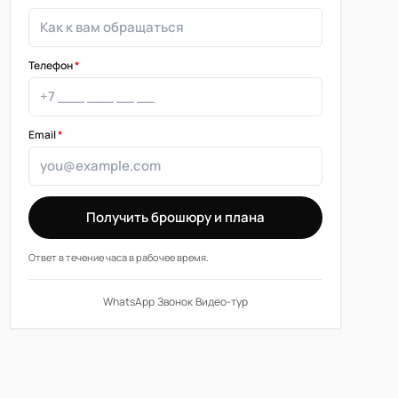
Телефон
*
Email
*
Получить брошюру и плана
Ответ в течение часа в рабочее время.
WhatsApp
·
Звонок
·
Видео-тур