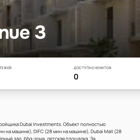
nue 3
ТЕЖЕЙ
ДОСТУПНО ЮНИТОВ
0
тройщика Dubai Investments. Объект полностью
н на машине), DIFC (28 мин на машине), Dubai Mall (28
рный зал, bbq-зона, детская площадка. За