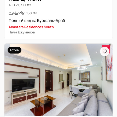
AED 2 073 / ft²
1
2
1 158 ft²
Полный вид на Бурж аль-Араб
Anantara Residences South
Палм Джумейра
Готов