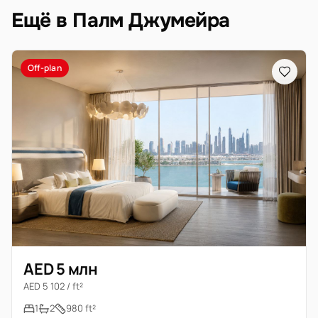
Ещё в Палм Джумейра
Off-plan
AED 5 млн
AED 5 102 / ft²
1
2
980 ft²