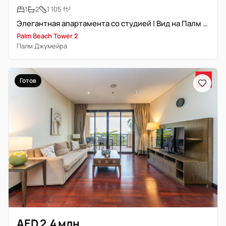
1
2
1 105 ft²
Элегантная апартамента со студией | Вид на Палм Джумейра | 08 Series
Palm Beach Tower 2
Палм Джумейра
Готов
AED 2,4 млн