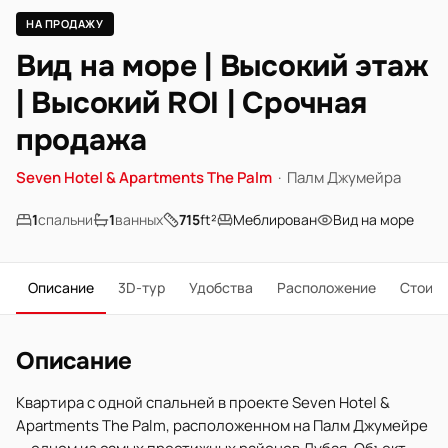
НА ПРОДАЖУ
Вид на море | Высокий этаж
| Высокий ROI | Срочная
продажа
Seven Hotel & Apartments The Palm
·
Палм Джумейра
1
спальни
1
ванных
715
ft²
Меблирован
Вид на море
Описание
3D-тур
Удобства
Расположение
Стоим
Описание
Квартира с одной спальней в проекте Seven Hotel &
Apartments The Palm, расположенном на Палм Джумейре