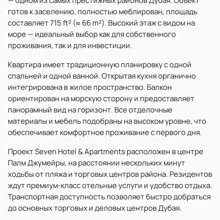
— одном из самых престижных районов Дубая. Объект
готов к заселению, полностью меблирован, площадь
составляет 715 ft² (≈ 66 m²). Высокий этаж с видом на
море — идеальный выбор как для собственного
проживания, так и для инвестиции.
Квартира имеет традиционную планировку с одной
спальней и одной ванной. Открытая кухня органично
интегрирована в жилое пространство. Балкон
ориентирован на морскую сторону и предоставляет
панорамный вид на горизонт. Все отделочные
материалы и мебель подобраны на высоком уровне, что
обеспечивает комфортное проживание с первого дня.
Проект Seven Hotel & Apartments расположен в центре
Палм Джумейры, на расстоянии нескольких минут
ходьбы от пляжа и торговых центров района. Резидентов
ждут премиум-класс отельные услуги и удобство отдыха.
Транспортная доступность позволяет быстро добраться
до основных торговых и деловых центров Дубая.