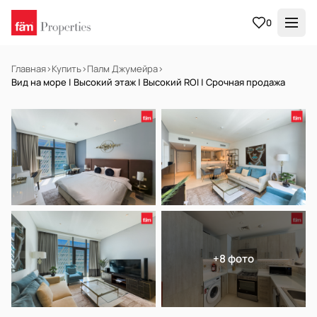
0
Главная
›
Купить
›
Палм Джумейра
›
Вид на море | Высокий этаж | Высокий ROI | Срочная продажа
НА ПРОДАЖУ
Готов к заселению
+8 фото