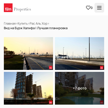
0
Главная
›
Купить
›
Рас Аль Хор
›
Вид на Бурж Халифа | Лучшая планировка
НА ПРОДАЖУ
Off-plan
+7 фото