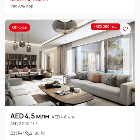
Рас Аль Хор
−AED 250 тыс.
Off-plan
AED 4,5 млн
AED 4,8 млн
AED 2 080 / ft²
3
4
2 180 ft²