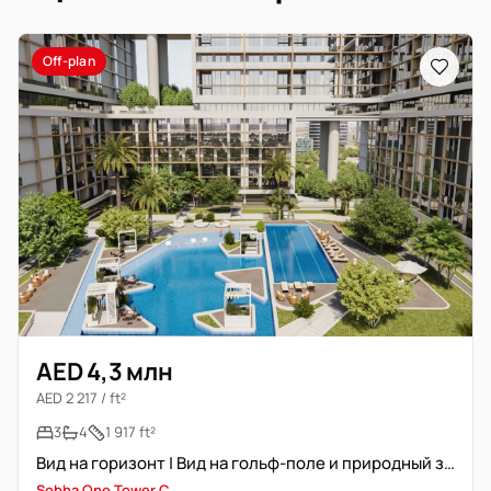
Off-plan
AED 4,3 млн
AED 2 217 / ft²
3
4
1 917 ft²
Вид на горизонт | Вид на гольф-поле и природный заповедник
Sobha One Tower C