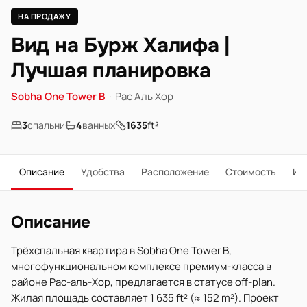
НА ПРОДАЖУ
Вид на Бурж Халифа |
Лучшая планировка
Sobha One Tower B
·
Рас Аль Хор
3
спальни
4
ванных
1635
ft²
Описание
Удобства
Расположение
Стоимость
Ип
Описание
Трёхспальная квартира в Sobha One Tower B,
многофункциональном комплексе премиум-класса в
районе Рас-аль-Хор, предлагается в статусе off-plan.
Жилая площадь составляет 1 635 ft² (≈ 152 m²). Проект