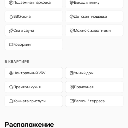
Подземная парковка
Выход к пляжу
BBQ-зона
Детская площадка
Спа и сауна
Можно с животными
Коворкинг
В КВАРТИРЕ
Центральный VRV
Умный дом
Премиум кухня
Прачечная
Комната прислуги
Балкон / терраса
Расположение