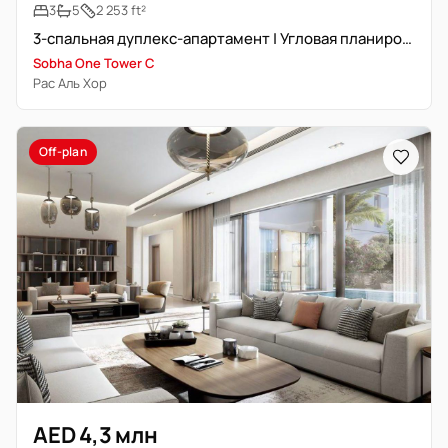
3
5
2 253 ft²
3-спальная дуплекс-апартамент | Угловая планировка | Вид на гольф-поле и горизонт города
Sobha One Tower C
Рас Аль Хор
Off-plan
AED 4,3 млн