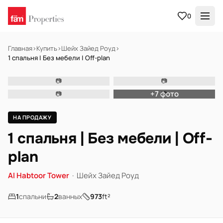
0
Главная
›
Купить
›
Шейх Зайед Роуд
›
1 спальня | Без мебели | Off-plan
📷 Фото временно недоступно
📷
📷
НА ПРОДАЖУ
Off-plan
+7 фото
📷
📷
НА ПРОДАЖУ
1 спальня | Без мебели | Off-
plan
Al Habtoor Tower
·
Шейх Зайед Роуд
1
спальни
2
ванных
973
ft²