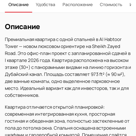
Описание
Удобства
Расположение
Стоимость
Ип
Описание
Премиальная квартира с одной спальней в Al Habtoor
Tower — новом люксовом ориентире на Sheikh Zayed
Road. Это офис-план проект с запланированной сдачей в
I квартале 2026 года. Квартира расположена на высоком
этаже (30+) с панорамными видами на линию горизонта и
Дубайский канал. Площадь составляет 973 ft² (≈ 90 м²),
две ванные комнаты, одно выделенное парковочное
место. Идеальный вариант как для инвесторов, так и для
собственников.
Квартира отличается открытой планировкой:
современная интегрированная кухня, просторная
гостиная и обеденная зона, полностью застекленные от
пола до потолка окна. Спальня оснащена встроенными
шкафами и гардеробной комнатой. Помещение сдаётся