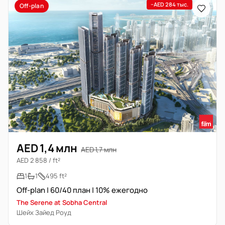
−AED 284 тыс.
Off-plan
AED 1,4 млн
AED 1,7 млн
AED 2 858 / ft²
1
1
495 ft²
Off-plan | 60/40 план | 10% ежегодно
The Serene at Sobha Central
Шейх Зайед Роуд