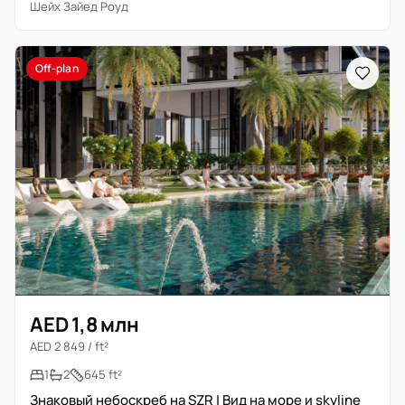
Шейх Зайед Роуд
Off-plan
AED 1,8 млн
AED 2 849 / ft²
1
2
645 ft²
Знаковый небоскреб на SZR | Вид на море и skyline