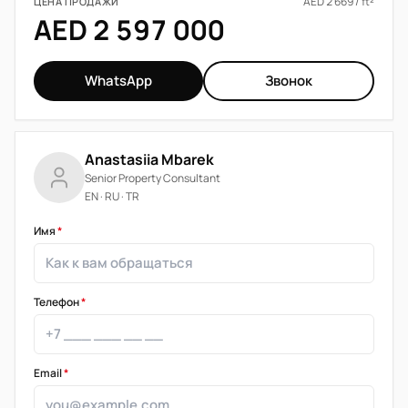
AED 2 669 / ft²
ЦЕНА ПРОДАЖИ
AED 2 597 000
WhatsApp
Звонок
Anastasiia Mbarek
Senior Property Consultant
EN · RU · TR
Имя
*
Телефон
*
Email
*