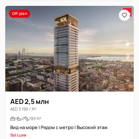
Off-plan
AED 2,5 млн
AED 3 190 / ft²
1
2
783 ft²
Вид на море | Рядом с метро | Высокий этаж
Sol Luxe