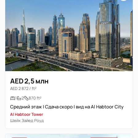
AED 2,5 млн
AED 2 872 / ft²
1
2
870 ft²
Средний этаж | Сдача скоро | вид на Al Habtoor City
Al Habtoor Tower
Шейх Зайед Роуд