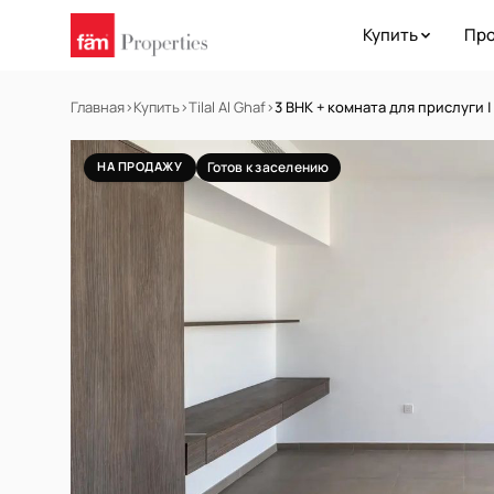
Купить
Про
Главная
›
Купить
›
Tilal Al Ghaf
›
3 BHK + комната для прислуги |
НА ПРОДАЖУ
Готов к заселению