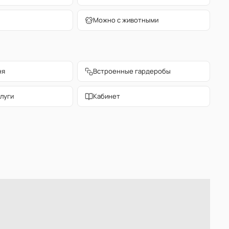
Можно с животными
ня
Встроенные гардеробы
луги
Кабинет