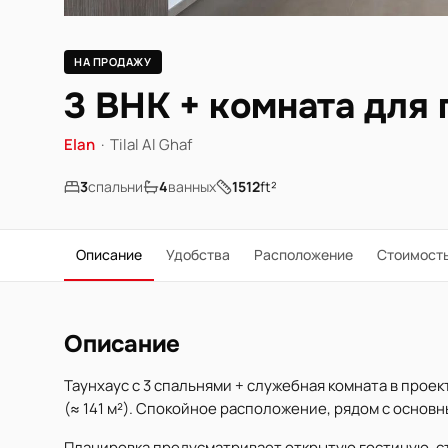
НА ПРОДАЖУ
3 BHK + комната для 
Elan
·
Tilal Al Ghaf
3
спальни
4
ванных
1512
ft²
Описание
Удобства
Расположение
Стоимост
Описание
Таунхаус с 3 спальнями + служебная комната в проекте 
(≈ 141 м²). Спокойное расположение, рядом с основ
Планировка предусматривает открытую гостиную, ст