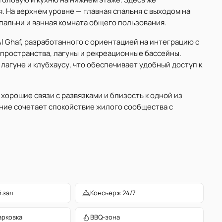
. На верхнем уровне — главная спальня с выходом на
спальни и ванная комната общего пользования.
 Al Ghaf, разработанного с ориентацией на интеграцию с
пространства, лагуны и рекреационные бассейны.
лагуне и клубхаусу, что обеспечивает удобный доступ к
орошие связи с развязками и близость к одной из
ние сочетает спокойствие жилого сообщества с
 зал
Консьерж 24/7
арковка
BBQ-зона