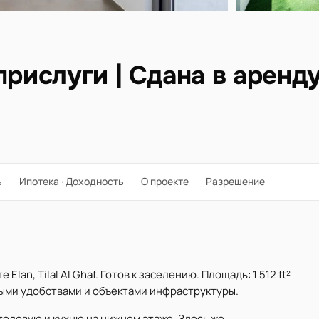
прислуги | Сдана в аренд
ь
Ипотека · Доходность
О проекте
Разрешение
Elan, Tilal Al Ghaf. Готов к заселению. Площадь: 1 512 ft²
ными удобствами и объектами инфраструктуры.
оловую и кухню на нижнем этаже. Здесь же