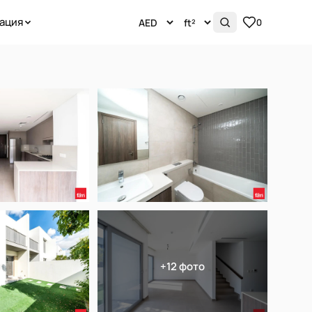
ация
0
+12 фото