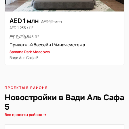
AED 1 млн
AED 1,2 млн
AED 1 236 / ft²
1
2
845 ft²
Приватный бассейн | Умная система
Samana Park Meadows
Вади Аль Сафа 5
ПРОЕКТЫ В РАЙОНЕ
Новостройки в Вади Аль Сафа
5
Все проекты района →