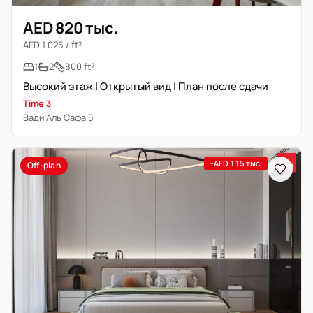
AED 820 тыс.
AED 1 025 / ft²
1
2
800 ft²
Высокий этаж | Открытый вид | План после сдачи
Time 3
Вади Аль Сафа 5
−AED 115 тыс.
Off-plan