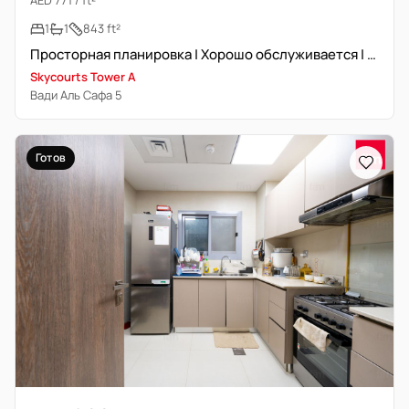
AED 771 / ft²
1
1
843 ft²
Просторная планировка | Хорошо обслуживается | Уникальная
Skycourts Tower A
Вади Аль Сафа 5
Готов