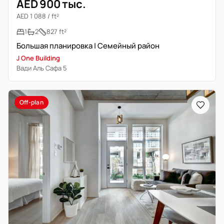
AED 900 тыс.
AED 1 088 / ft²
1
2
827 ft²
Большая планировка | Семейный район
J One Building
Вади Аль Сафа 5
Off-plan