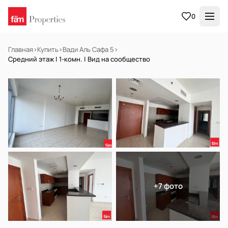
0
Главная
›
Купить
›
Вади Аль Сафа 5
›
Средний этаж | 1-комн. | Вид на сообщество
НА ПРОДАЖУ
Готов к заселению
+7 фото