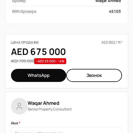
Брокер
Waqar Ahmed
BRN брокера
45103
AED 802 / ft²
ЦЕНА ПРОДАЖИ
AED 675 000
AED 700 000
−AED 25 000 · −4%
WhatsApp
Звонок
Waqar Ahmed
Senior Property Consultant
Имя
*