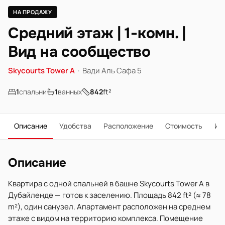
НА ПРОДАЖУ
Средний этаж | 1-комн. |
Вид на сообщество
Skycourts Tower A
·
Вади Аль Сафа 5
1
спальни
1
ванных
842
ft²
Описание
Удобства
Расположение
Стоимость
Ип
Описание
Квартира с одной спальней в башне Skycourts Tower A в
Дубайленде — готов к заселению. Площадь 842 ft² (≈ 78
m²), один санузел. Апартамент расположен на среднем
этаже с видом на территорию комплекса. Помещение