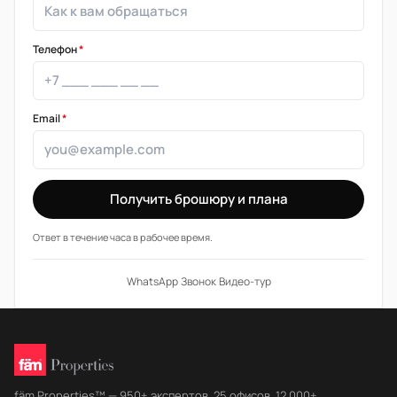
Телефон
*
Email
*
Получить брошюру и плана
Ответ в течение часа в рабочее время.
WhatsApp
·
Звонок
·
Видео-тур
fäm Properties™ — 950+ экспертов, 25 офисов, 12 000+