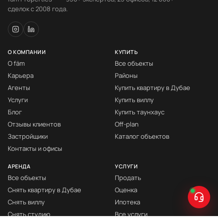
сделок с 2008 года.
О КОМПАНИИ
КУПИТЬ
О fäm
Все объекты
Карьера
Районы
Агенты
Купить квартиру в Дубае
Услуги
Купить виллу
Блог
Купить таунхаус
Отзывы клиентов
Off-plan
Застройщики
Каталог объектов
Контакты и офисы
АРЕНДА
УСЛУГИ
Все объекты
Продать
Снять квартиру в Дубае
Оценка
Снять виллу
Ипотека
Снять студию
Все услуги