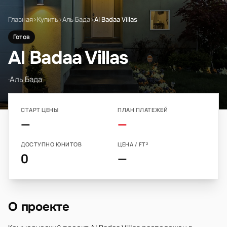
Главная
›
Купить
›
Аль Бада
›
Al Badaa Villas
Готов
Al Badaa Villas
·
Аль Бада
СТАРТ ЦЕНЫ
ПЛАН ПЛАТЕЖЕЙ
—
—
ДОСТУПНО ЮНИТОВ
ЦЕНА / FT²
0
—
О проекте