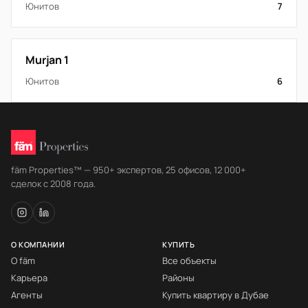
Юнитов
7
Murjan 1
Юнитов
6
fäm Properties™ — 950+ экспертов, 25 офисов, 12 000+
сделок с 2008 года.
О КОМПАНИИ
КУПИТЬ
О fäm
Все объекты
Карьера
Районы
Агенты
Купить квартиру в Дубае