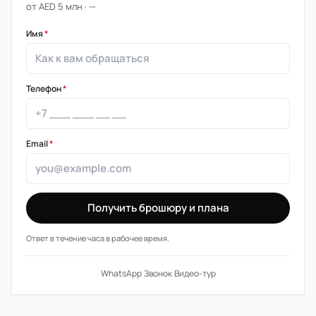
от AED 5 млн · —
Имя
*
Телефон
*
Email
*
Получить брошюру и плана
Ответ в течение часа в рабочее время.
WhatsApp
·
Звонок
·
Видео-тур