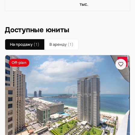
тыс.
Доступные юниты
На продажу
(1)
В аренду
(1)
Off-plan