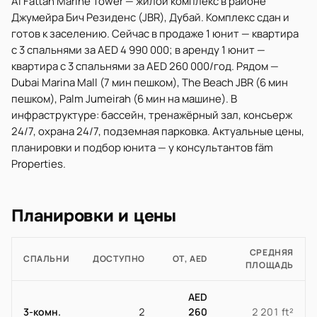
Al Fattan Marine Tower — жилой комплекс в районе
Джумейра Бич Резиденс (JBR), Дубай. Комплекс сдан и
готов к заселению. Сейчас в продаже 1 юнит — квартира
с 3 спальнями за AED 4 990 000; в аренду 1 юнит —
квартира с 3 спальнями за AED 260 000/год. Рядом —
Dubai Marina Mall (7 мин пешком), The Beach JBR (6 мин
пешком), Palm Jumeirah (6 мин на машине). В
инфраструктуре: бассейн, тренажёрный зал, консьерж
24/7, охрана 24/7, подземная парковка. Актуальные цены,
планировки и подбор юнита — у консультантов fäm
Properties.
Планировки и цены
СРЕДНЯЯ
СПАЛЬНИ
ДОСТУПНО
ОТ, AED
ПЛОЩАДЬ
AED
3-комн.
2
260
2 201 ft²