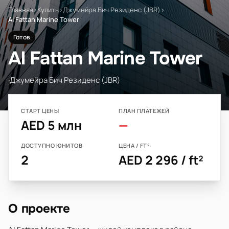
Главная
›
Купить
›
Джумейра Бич Резиденс (JBR)
›
Al Fattan Marine Tower
Готов
Al Fattan Marine Tower
·
Джумейра Бич Резиденс (JBR)
СТАРТ ЦЕНЫ
ПЛАН ПЛАТЕЖЕЙ
AED 5 млн
—
ДОСТУПНО ЮНИТОВ
ЦЕНА / FT²
2
AED 2 296 / ft²
О проекте