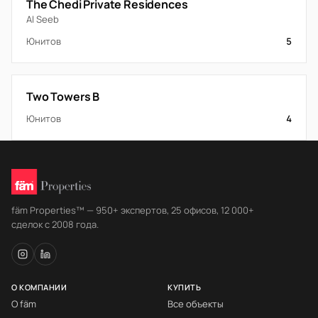
The Chedi Private Residences
Al Seeb
Юнитов
5
Two Towers B
Юнитов
4
fäm Properties™ — 950+ экспертов, 25 офисов, 12 000+
сделок с 2008 года.
О КОМПАНИИ
КУПИТЬ
О fäm
Все объекты