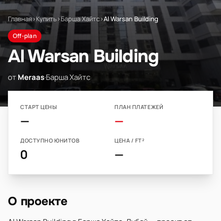
Главная
›
Купить
›
Барша Хайтс
›
Al Warsan Building
Off-plan
Al Warsan Building
от
Meraas
·
Барша Хайтс
СТАРТ ЦЕНЫ
ПЛАН ПЛАТЕЖЕЙ
—
—
ДОСТУПНО ЮНИТОВ
ЦЕНА / FT²
0
—
О проекте