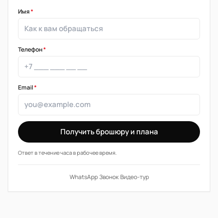
Имя
*
Телефон
*
Email
*
Получить брошюру и плана
Ответ в течение часа в рабочее время.
WhatsApp
·
Звонок
·
Видео-тур