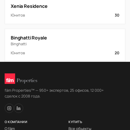
Xenia Residence
Юнитов
30
Binghatti Royale
Binghatti
Юнитов
20
fäm Properties™ — 950+ экспертов, 25 офисов, 12 000+
сделок с 2008 года.
О КОМПАНИИ
КУПИТЬ
О fäm
Все объекты