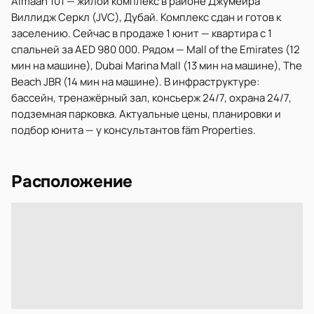
Almaan 101 — жилой комплекс в районе Джумейра
Виллидж Серкл (JVC), Дубай. Комплекс сдан и готов к
заселению. Сейчас в продаже 1 юнит — квартира с 1
спальней за AED 980 000. Рядом — Mall of the Emirates (12
мин на машине), Dubai Marina Mall (13 мин на машине), The
Beach JBR (14 мин на машине). В инфраструктуре:
бассейн, тренажёрный зал, консьерж 24/7, охрана 24/7,
подземная парковка. Актуальные цены, планировки и
подбор юнита — у консультантов fäm Properties.
Расположение