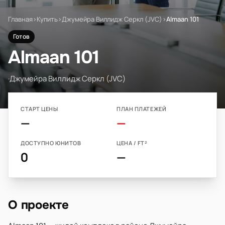
Главная
›
Купить
›
Джумейра Виллидж Серкл (JVC)
›
Almaan 101
Готов
Almaan 101
·
Джумейра Виллидж Серкл (JVC)
СТАРТ ЦЕНЫ
ПЛАН ПЛАТЕЖЕЙ
—
—
ДОСТУПНО ЮНИТОВ
ЦЕНА / FT²
0
—
О проекте