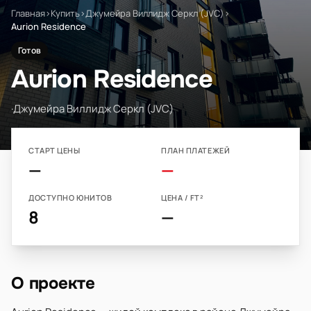
Главная
›
Купить
›
Джумейра Виллидж Серкл (JVC)
›
Aurion Residence
Готов
Aurion Residence
·
Джумейра Виллидж Серкл (JVC)
СТАРТ ЦЕНЫ
ПЛАН ПЛАТЕЖЕЙ
—
—
ДОСТУПНО ЮНИТОВ
ЦЕНА / FT²
8
—
О проекте