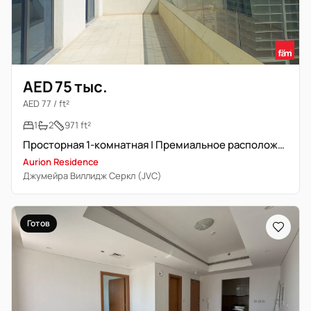
AED 75 тыс.
AED 77 / ft²
1
2
971 ft²
Просторная 1-комнатная | Премиальное расположение
Aurion Residence
Джумейра Виллидж Серкл (JVC)
Готов