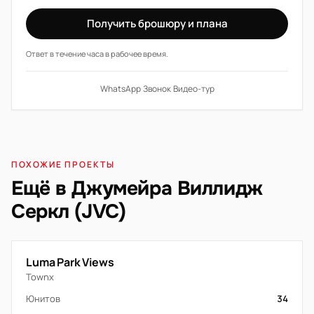
Получить брошюру и плана
Ответ в течение часа в рабочее время.
WhatsApp
·
Звонок
·
Видео-тур
ПОХОЖИЕ ПРОЕКТЫ
Ещё в Джумейра Виллидж
Серкл (JVC)
Luma Park Views
Townx
Юнитов
34