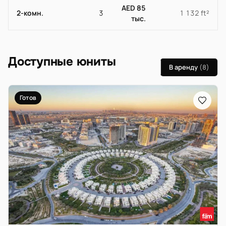
AED 85
2-комн.
3
1 132 ft²
тыс.
Доступные юниты
В аренду
(8)
Готов