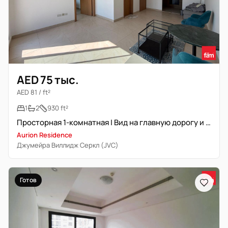
AED 75 тыс.
AED 81 / ft²
1
2
930 ft²
Просторная 1-комнатная | Вид на главную дорогу и общественную зону
Aurion Residence
Джумейра Виллидж Серкл (JVC)
Готов