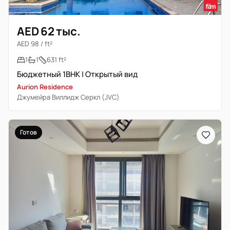
AED 62 тыс.
AED 98 / ft²
1
1
631 ft²
Бюджетный 1BHK | Открытый вид
Aurion Residence
Джумейра Виллидж Серкл (JVC)
Готов