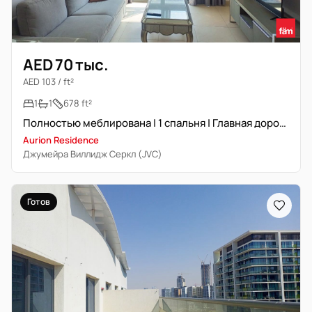
AED 70 тыс.
AED 103 / ft²
1
1
678 ft²
Полностью меблирована | 1 спальня | Главная дорога
Aurion Residence
Джумейра Виллидж Серкл (JVC)
Готов