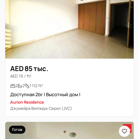
AED 85 тыс.
AED 76 / ft²
2
2
1 112 ft²
Доступная 2br | Высотный дом |
Aurion Residence
Джумейра Виллидж Серкл (JVC)
Готов