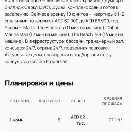
Aurion Residence — жилой комплекс в районе Джумейра
Виллидж Серкл (JVC), Дубай. Комплекс сдан и готов к
заселению. Сейчас в аренду 10 юнитов — квартиры с 1–2
спальнями по ценам от AED 62 000 до AED 86 999/год.
Рядом — Mall of the Emirates (11 мин на машине), Dubai
Marina Mall (12 мин на машине), The Beach JBR (14 мин на
машине). В инфраструктуре: бассейн, тренажёрный зал,
консьерж 24/7, охрана 24/7, подземная парковка.
Актуальные цены, планировки и подбор юнита — у
консультантов fäm Properties.
Планировки и цены
СРЕДНЯЯ
СПАЛЬНИ
ДОСТУПНО
ОТ, AED
ПЛОЩАДЬ
AED 62
1-комн.
5
771 ft²
тыс.