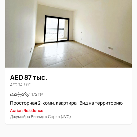
AED 87 тыс.
AED 74 / ft²
2
2
1 172 ft²
Просторная 2-комн. квартира | Вид на территорию
Aurion Residence
Джумейра Виллидж Серкл (JVC)