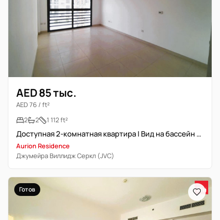
AED 85 тыс.
AED 76 / ft²
2
2
1 112 ft²
Доступная 2-комнатная квартира | Вид на бассейн и общую территорию
Aurion Residence
Джумейра Виллидж Серкл (JVC)
Готов