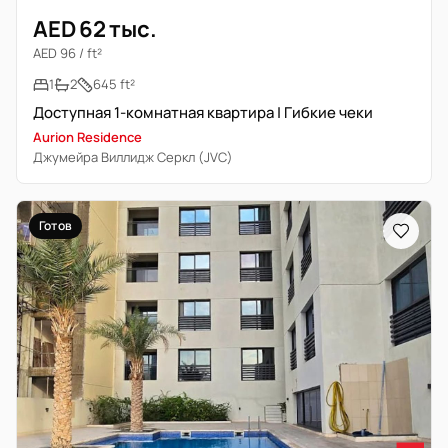
AED 62 тыс.
AED 96 / ft²
1
2
645 ft²
Доступная 1-комнатная квартира | Гибкие чеки
Aurion Residence
Джумейра Виллидж Серкл (JVC)
Готов